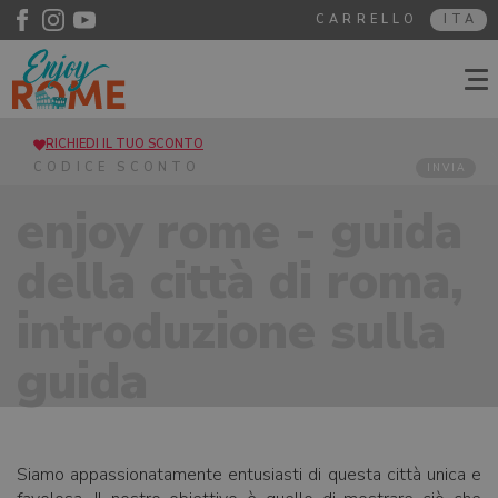
CARRELLO
ITA
RICHIEDI IL TUO SCONTO
INVIA
enjoy rome - guida
della città di roma,
introduzione sulla
guida
Siamo appassionatamente entusiasti di questa città unica e