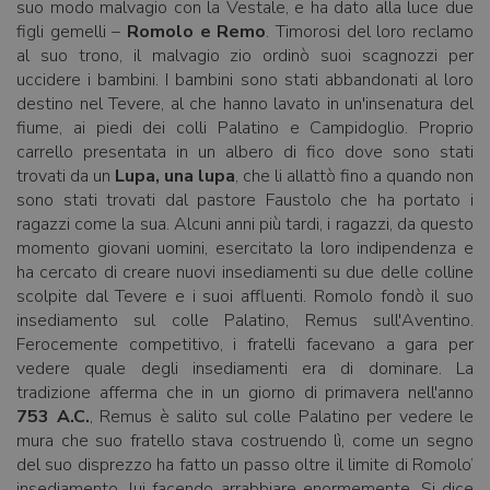
suo modo malvagio con la Vestale, e ha dato alla luce due
figli gemelli –
Romolo e Remo
. Timorosi del loro reclamo
al suo trono, il malvagio zio ordinò suoi scagnozzi per
uccidere i bambini. I bambini sono stati abbandonati al loro
destino nel Tevere, al che hanno lavato in un'insenatura del
fiume, ai piedi dei colli Palatino e Campidoglio. Proprio
carrello presentata in un albero di fico dove sono stati
trovati da un
Lupa, una lupa
, che li allattò fino a quando non
sono stati trovati dal pastore Faustolo che ha portato i
ragazzi come la sua. Alcuni anni più tardi, i ragazzi, da questo
momento giovani uomini, esercitato la loro indipendenza e
ha cercato di creare nuovi insediamenti su due delle colline
scolpite dal Tevere e i suoi affluenti. Romolo fondò il suo
insediamento sul colle Palatino, Remus sull'Aventino.
Ferocemente competitivo, i fratelli facevano a gara per
vedere quale degli insediamenti era di dominare. La
tradizione afferma che in un giorno di primavera nell'anno
753 A.C.
, Remus è salito sul colle Palatino per vedere le
mura che suo fratello stava costruendo lì, come un segno
del suo disprezzo ha fatto un passo oltre il limite di Romolo’
insediamento, lui facendo arrabbiare enormemente. Si dice