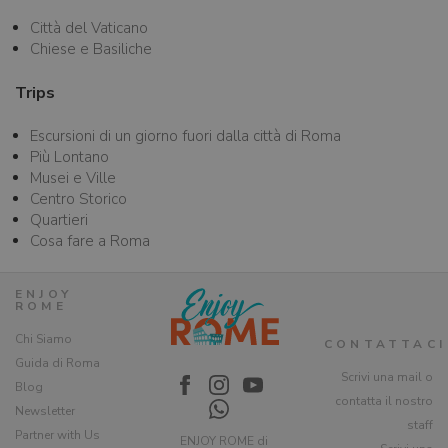
Città del Vaticano
Chiese e Basiliche
Trips
Escursioni di un giorno fuori dalla città di Roma
Più Lontano
Musei e Ville
Centro Storico
Quartieri
Cosa fare a Roma
ENJOY
ROME
Chi Siamo
CONTATTACI
Guida di Roma
Scrivi una mail o
Blog
contatta il nostro
Newsletter
staff
Partner with Us
ENJOY ROME di