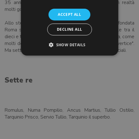
35 anni ciascuno, rendendo probabile che c'era in realtà
molti governanti più.
ACCEPT ALL
Allo stesso modo i famosi sette colli su cui venne fondata
Roma sono davvero piuttosto più, da qualche parte tra il
DECLINE ALL
dieci e tredici anni a seconda del vostro punto di vista, come
molti dei colli ufficiali si compongono di più di un "vertice".
SHOW DETAILS
Ma sette è un numero grande, Qui ci sono le liste ufficiali.
Sette re
Romulus, Numa Pompilio, Ancus Martius, Tullio Ostilio,
Tarquinio Prisco, Servio Tullio, Tarquinio il superbo.