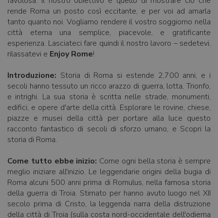
favolosa. Il nostro obiettivo è quello di mostrare ciò che
rende Roma un posto così eccitante, e per voi ad amarla
tanto quanto noi. Vogliamo rendere il vostro soggiorno nella
città eterna una semplice, piacevole, e gratificante
esperienza. Lasciateci fare quindi il nostro lavoro – sedetevi,
rilassatevi e
Enjoy Rome
!
Introduzione:
Storia di Roma si estende 2,700 anni, e i
secoli hanno tessuto un ricco arazzo di guerra, lotta, Trionfo,
e intrighi. La sua storia è scritta nelle strade, monumenti,
edifici, e opere d'arte della città. Esplorare le rovine, chiese,
piazze e musei della città per portare alla luce questo
racconto fantastico di secoli di sforzo umano, e Scopri la
storia di Roma.
Come tutto ebbe inizio:
Come ogni bella storia è sempre
meglio iniziare all'inizio. Le leggendarie origini della bugia di
Roma alcuni 500 anni prima di Romulus, nella famosa storia
della guerra di Troia. Stimato per hanno avuto luogo nel XII
secolo prima di Cristo, la leggenda narra della distruzione
della città di Troia (sulla costa nord-occidentale dell'odierna