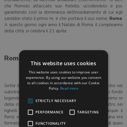
che Romolo attaccato suo fratello, uccidendolo e poi,
garantendo così la dominanza dell'insediamento di cui egli
sarebbe stato il primo re, e che portava il suo nome;
Roma
.
A questo giorno ogni anno il Natale di Roma, il compleanno
della città, si celebra il 21 aprile.
Roma in sette
This website uses cookies
This website uses cookies to improve user
experience. By using our website you consent
to all cookies in accordance with our Cookie
Sette è un numero ricorrente e caratteristiche due volte nel
Policy.
Read more
substrato roccioso della storia romana. Dopo Romolo fondò
legendarily Roma 21 aprile 753 A.C., diventando il primo re
STRICTLY NECESSARY
della città, si dice che sono stata sostituita da un altro sei
righelli. L'ultimo di questi, Tarquinio il superbo (Tarquin il
PERFORMANCE
TARGETING
fiero) overthrown in 509 A.C., e la Repubblica romana era
formata. Che avrebbe funzionato in un regno medio di quasi
FUNCTIONALITY