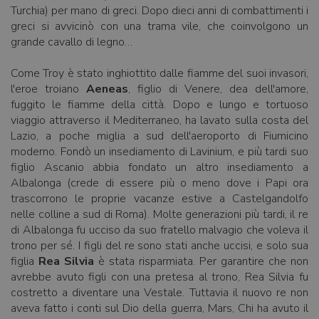
Turchia) per mano di greci. Dopo dieci anni di combattimenti i
greci si avvicinò con una trama vile, che coinvolgono un
grande cavallo di legno…
Come Troy è stato inghiottito dalle fiamme del suoi invasori,
l'eroe troiano
Aeneas
, figlio di Venere, dea dell'amore,
fuggito le fiamme della città. Dopo e lungo e tortuoso
viaggio attraverso il Mediterraneo, ha lavato sulla costa del
Lazio, a poche miglia a sud dell'aeroporto di Fiumicino
moderno. Fondò un insediamento di Lavinium, e più tardi suo
figlio Ascanio abbia fondato un altro insediamento a
Albalonga (crede di essere più o meno dove i Papi ora
trascorrono le proprie vacanze estive a Castelgandolfo
nelle colline a sud di Roma). Molte generazioni più tardi, il re
di Albalonga fu ucciso da suo fratello malvagio che voleva il
trono per sé. I figli del re sono stati anche uccisi, e solo sua
figlia
Rea Silvia
è stata risparmiata. Per garantire che non
avrebbe avuto figli con una pretesa al trono, Rea Silvia fu
costretto a diventare una Vestale. Tuttavia il nuovo re non
aveva fatto i conti sul Dio della guerra, Mars, Chi ha avuto il