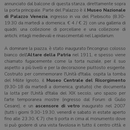
annunciato dal balcone di questa stanza, direttamente sopra
la porta principale. Parte del Palazzo è il
Museo Nazionale
di Palazzo Venezia
, ingresso in via del Plebiscito (8.30-
19.30 da martedì a domenica, € 4 / € 2) con una galleria di
quadri, una collezione di porcellane e una collezione di
antichi, intagli medievali e rinascimentali nel Lapidarium.
A dominare la piazza, è stato inaugurato l'incongruo colosso
bianco dell'
Altare della Patria
nel 1911, e spesso viene
chiamato fugacemente come la torta nuziale, per il suo
aspetto a più livelli e per la decorazione piuttosto esigente.
Costruito per commemorare l'Unità d'Italia, ospita la tomba
del Milite Ignoto, il
Museo Centrale del Risorgimento
(9.30-18 da martedì a domenica, gratuito) che documenta
la lotta per l'Unità d'Italia del XIX secolo, uno spazio per
l'arte temporanea mostre (ingresso dal Forum di Giulio
Cesare), e un
ascensore di vetro
inaugurato nel 2007
(tutti i giorni 9.30-19.30, venerdì e sabato in estate aperto
fino alle 23.30, € 7) che ti porta in cima al monumento dove
si può godere di una vista favolosa in tutto il centro città, e