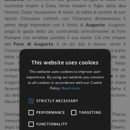
sostenne risalire a Enea, l'eroe troiano e figlio della dea
Venere. Dopo l'assassinio di Giulio, la salita al potere di suo
nipote Ottaviano culminò con Ottaviano dichiarandosi il
primo degli Imperatori con il titolo di
Augusto
. Augusto
seguì la guida dello zio costruendo un'estensione al Foro
Romano che avrebbe portato il suo nome. Ciò che rimane
del
Foro di Augusto
è un po 'più in basso verso il
Colosseo, prima del bivio con Via Cavour, e dall'altra parte
della strada rispetto al Foro Romano. È identificabile dal
This website uses cookies
muro fatto di pesanti blocchi verdastri di tufo. Nelle
scanalature del muro forma una forma triangolare che un
This website uses cookies to improve user
tempo sosteneva un frontone del
Tempio di Marte
, il dio
experience. By using our website you consent
Augustus scelse per il suo foro, ancora una volta si stava
to all cookies in accordance with our Cookie
facendo riferimento al filone eroico della famiglia; Marte, il
Policy.
Read more
dio della guerra, era il padre di Romolo, che si adattava bene
alla pretesa di Augusto di essere il "nuovo Romolo".
STRICTLY NECESSARY
PERFORMANCE
TARGETING
Direttamente di fronte al Foro di Giulio Cesare, verso Piazza
Venezia dal Foro di Augusto, si aggiunge, oltre un secolo
FUNCTIONALITY
dopo la fondazione del suo Foro, il
Foro di Traiano
. Traiano,