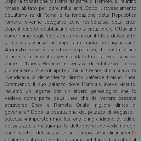
Dopo la fondazione di Roma da parte di Romolo, il Palatino
rimase abitato per oltre mille anni. Dopo il rovesciamento
dell'ultimo re di Roma e la fondazione della Repubblica
romana, divenne l'elegante zona residenziale della città.
Dopo il periodo repubblicano, dopo la creazione di Ottaviano
come primo degli imperatori romani con il titolo di Augusto,
la collina assunse un importante ruolo propagandistico.
Augusto
cominciò a costruire un palazzo, che costruì vicino
all'area in cui Romolo aveva fondato la città. Si descriveva
come il "Nuovo Romolo" e cercava di enfatizzare la sua
gloriosa eredità; era il nipote di Giulio Cesare, che a sua volta
rivendicava la discendenza diretta dall'eroe troiano Enea.
Costruendo il suo palazzo dove Romulus aveva vissuto,
reclamò un legame con un albero genealogico che lo
vedeva come parte della linea che da Venere passava
attraverso Enea e Romolo. Quale migliore diritto di
governare? Dopo la costruzione del palazzo di Augusto, i
successivi imperatori modificarono e ingrandirono gli edifici
del palazzo; la maggior parte delle rovine che vediamo oggi
sono quelle del vasto e un tempo straordinariamente
opulento palazzo che fu costruito nel tardo I secolo dal