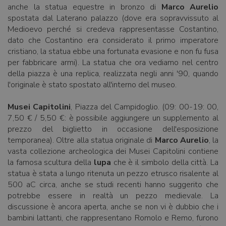
anche la statua equestre in bronzo di
Marco Aurelio
spostata dal Laterano palazzo (dove era sopravvissuto al
Medioevo perché si credeva rappresentasse Costantino,
dato che Costantino era considerato il primo imperatore
cristiano, la statua ebbe una fortunata evasione e non fu fusa
per fabbricare armi). La statua che ora vediamo nel centro
della piazza è una replica, realizzata negli anni '90, quando
l'originale è stato spostato all'interno del museo.
Musei Capitolini
, Piazza del Campidoglio. (09: 00-19: 00,
7,50 € / 5,50 €: è possibile aggiungere un supplemento al
prezzo del biglietto in occasione dell'esposizione
temporanea). Oltre alla statua originale di
Marco Aurelio
, la
vasta collezione archeologica dei Musei Capitolini contiene
la famosa scultura della
lupa
che è il simbolo della città. La
statua è stata a lungo ritenuta un pezzo etrusco risalente al
500 aC circa, anche se studi recenti hanno suggerito che
potrebbe essere in realtà un pezzo medievale. La
discussione è ancora aperta, anche se non vi è dubbio che i
bambini lattanti, che rappresentano Romolo e Remo, furono