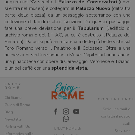
aggiunti nel XV secolo. Il
Palazzo dei Conservatori
(dove
si entra nel museo) è collegato al
Palazzo Nuovo
(dall'altra
parte della piazza) da un passaggio sotterraneo con una
collezione di lapidi e altre iscrizioni. Da questo passaggio
fare una breve deviazione per il
Tabularium
(l'edificio di
archivio romano del 1 ° AC, su cui è costruito il Palazzo dei
Senatori). Da qui si può ammirare una delle più belle viste sul
Foro Romano verso il Palatino e il Colosseo. Oltre a una
ricchezza di sculture antiche, i Musei Capitolini hanno anche
una pinacoteca con opere di Caravaggio, Veronese e Tiziano,
e un bel caffè con una
splendida vista
.
ENJOY
ROME
Chi Siamo
CONTATTACI
Guida di Roma
Scrivi una mail o
Blog
contatta il nostro
Newsletter
staff
Partner with Us
ENJOY ROME di
Scrivi una
Informativa sulla