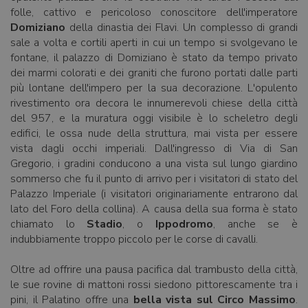
folle, cattivo e pericoloso conoscitore dell'imperatore
Domiziano
della dinastia dei Flavi. Un complesso di grandi
sale a volta e cortili aperti in cui un tempo si svolgevano le
fontane, il palazzo di Domiziano è stato da tempo privato
dei marmi colorati e dei graniti che furono portati dalle parti
più lontane dell'impero per la sua decorazione. L'opulento
rivestimento ora decora le innumerevoli chiese della città
del 957, e la muratura oggi visibile è lo scheletro degli
edifici, le ossa nude della struttura, mai vista per essere
vista dagli occhi imperiali. Dall'ingresso di Via di San
Gregorio, i gradini conducono a una vista sul lungo giardino
sommerso che fu il punto di arrivo per i visitatori di stato del
Palazzo Imperiale (i visitatori originariamente entrarono dal
lato del Foro della collina). A causa della sua forma è stato
chiamato lo
Stadio
, o
Ippodromo
, anche se è
indubbiamente troppo piccolo per le corse di cavalli.
Oltre ad offrire una pausa pacifica dal trambusto della città,
le sue rovine di mattoni rossi siedono pittorescamente tra i
pini, il Palatino offre una
bella vista sul Circo Massimo
.