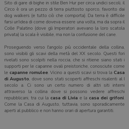
Sito di gare di bighe in stile Ben Hur per circa undici secoli, il
Circo è ora un pezzo di terra piuttosto sporco, favorito dai
dog walkers (e tutto ciò che comporta). Da terra è difficile
farsi un'idea di come doveva essere una volta, ma da sopra il
Colle Palatino (dove gli Imperatori avevano la loro scatola
privata) la scala è visibile, ma non la confusione del cane.
Proseguendo verso l'angolo più occidentale della collina,
sono visibili gli scavi della metà del XX secolo. Questi fori
rivelati sono scolpiti nella roccia, che si ritiene siano stati i
supporti per le capanne ovali preistoriche, conosciute come
le
capanne romulee
. Vicino a questi scavi si trova la
Casa
di Augusto
, dove sono stati scoperti affreschi risalenti al I
secolo a. Ci sono un certo numero di altri siti interni
attraverso la collina dove si possono vedere affreschi
repubblicani, tra cui la
casa di Livia
e la
casa dei grifoni
.
Come la Casa di Augusto, tuttavia, sono sporadicamente
aperti al pubblico e non hanno orari di apertura garantiti.