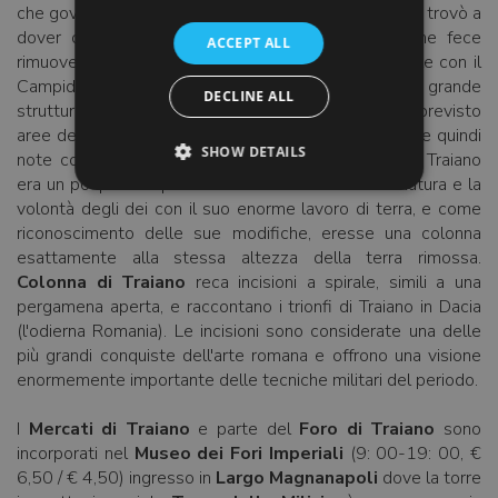
che governò tra la fine del I e ​​l'inizio del 2 ° secolo, si trovò a
dover creare uno spazio per il suo Foro, cosa che fece
ACCEPT ALL
rimuovendo la sella di terra che poi si unì al Quirinale con il
Campidoglio. Per impiantare il Quirinale, costruì una grande
DECLINE ALL
struttura terrazzata emisferica, che forse aveva previsto
aree dedicate al commercio e all'attività mercantile, e quindi
SHOW DETAILS
note come
Mercati di Traiano
. Sempre religioso, Traiano
era un po 'preoccupato di essere confuso con la natura e la
volontà degli dei con il suo enorme lavoro di terra, e come
riconoscimento delle sue modifiche, eresse una colonna
esattamente alla stessa altezza della terra rimossa.
Colonna di Traiano
reca incisioni a spirale, simili a una
pergamena aperta, e raccontano i trionfi di Traiano in Dacia
(l'odierna Romania). Le incisioni sono considerate una delle
più grandi conquiste dell'arte romana e offrono una visione
enormemente importante delle tecniche militari del periodo.
I
Mercati di Traiano
e parte del
Foro di Traiano
sono
incorporati nel
Museo dei Fori Imperiali
(9: 00-19: 00, €
6,50 / € 4,50) ingresso in
Largo Magnanapoli
dove la torre