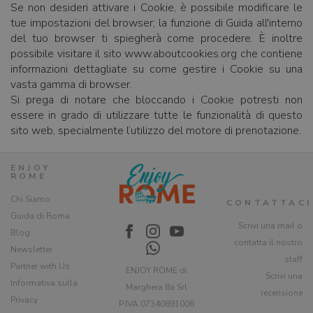
Se non desideri attivare i Cookie, è possibile modificare le
tue impostazioni del browser; la funzione di Guida all'interno
del tuo browser ti spiegherà come procedere. È inoltre
possibile visitare il sito www.aboutcookies.org che contiene
informazioni dettagliate su come gestire i Cookie su una
vasta gamma di browser.
Si prega di notare che bloccando i Cookie potresti non
essere in grado di utilizzare tutte le funzionalità di questo
sito web, specialmente l’utilizzo del motore di prenotazione.
ENJOY
ROME
Chi Siamo
CONTATTACI
Guida di Roma
Scrivi una mail o
Blog
contatta il nostro
Newsletter
staff
Partner with Us
ENJOY ROME di
Scrivi una
Informativa sulla
Marghera 8a Srl
recensione
Privacy
P.IVA 07340891006