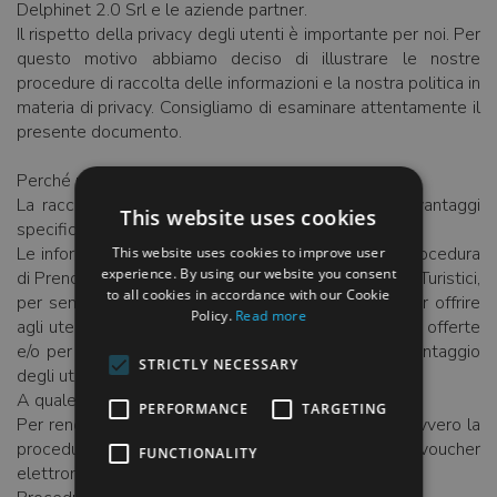
Delphinet 2.0 Srl e le aziende partner.
Il rispetto della privacy degli utenti è importante per noi. Per
questo motivo abbiamo deciso di illustrare le nostre
procedure di raccolta delle informazioni e la nostra politica in
materia di privacy. Consigliamo di esaminare attentamente il
presente documento.
Perché raccogliamo le informazioni?
La raccolta delle informazioni consente di fornire vantaggi
This website uses cookies
specifici ai visitatori del nostro sito Web
Le informazioni vengono raccolte per facilitare la procedura
This website uses cookies to improve user
experience. By using our website you consent
di Prenotazione tra l'Utente e il Fornitore dei Servizi Turistici,
to all cookies in accordance with our Cookie
per semplificare l'acquisto di voucher elettronici, per offrire
Policy.
Read more
agli utenti servizi aggiuntivi in caso di consenso a tali offerte
e/o per aiutarci a migliorare la procedura a futuro vantaggio
STRICTLY NECESSARY
degli utenti stessi
A quale scopo raccogliamo le informazioni?
PERFORMANCE
TARGETING
Per rendere più completa o supportare un'attività, ovvero la
procedura di prenotazione o quella di acquisto di voucher
FUNCTIONALITY
elettronici