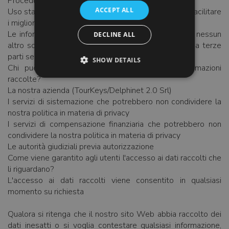
Procedura di registrazione volontaria degli utenti
ACCEPT ALL
Uso statistico da parte del sistema di TourKeys per facilitare
i miglioramenti
Le informazioni raccolte non vengono utilizzate per nessun
DECLINE ALL
altro scopo; in particolare non vengono mai cedute a terze
parti senza consenso
SHOW DETAILS
Chi può accedere a una parte o tutte le informazioni
raccolte?
La nostra azienda (TourKeys/Delphinet 2.0 Srl)
I servizi di sistemazione che potrebbero non condividere la
nostra politica in materia di privacy
I servizi di compensazione finanziaria che potrebbero non
condividere la nostra politica in materia di privacy
Le autorità giudiziali previa autorizzazione
Come viene garantito agli utenti l'accesso ai dati raccolti che
li riguardano?
L'accesso ai dati raccolti viene consentito in qualsiasi
momento su richiesta
Qualora si ritenga che il nostro sito Web abbia raccolto dei
dati inesatti o si voglia contestare qualsiasi informazione,