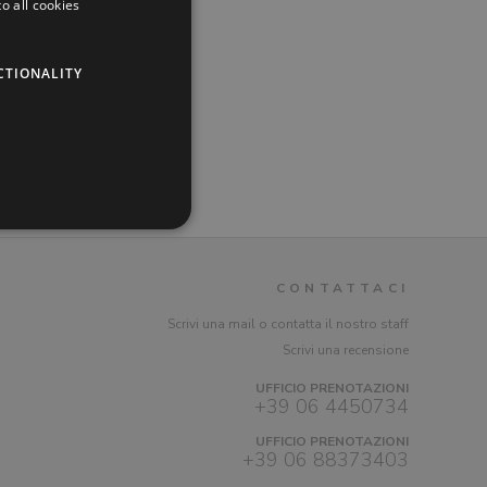
o all cookies
CTIONALITY
CONTATTACI
Scrivi una mail o contatta il nostro staff
Scrivi una recensione
UFFICIO PRENOTAZIONI
+39 06 4450734
UFFICIO PRENOTAZIONI
+39 06 88373403