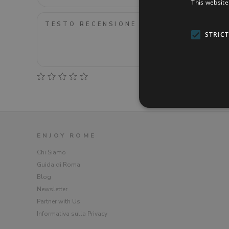
This website
STRIC
ENJOY ROME
Chi Siamo
Guida di Roma
Blog
Newsletter
Partner with Us
Informativa sulla Privacy