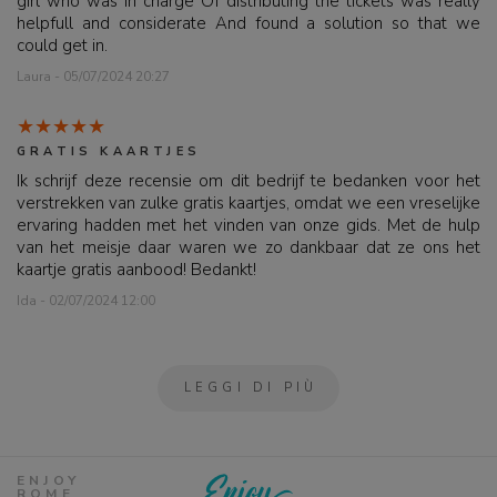
girl who was in charge Of distributIng the tickets was really
helpfull and considerate And found a solution so that we
could get in.
Laura - 05/07/2024 20:27
GRATIS KAARTJES
Ik schrijf deze recensie om dit bedrijf te bedanken voor het
verstrekken van zulke gratis kaartjes, omdat we een vreselijke
ervaring hadden met het vinden van onze gids. Met de hulp
van het meisje daar waren we zo dankbaar dat ze ons het
kaartje gratis aanbood! Bedankt!
Ida - 02/07/2024 12:00
LEGGI DI PIÙ
ENJOY
ROME