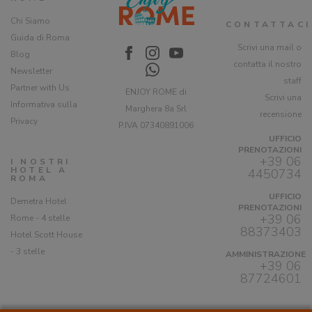
Chi Siamo
CONTATTACI
Guida di Roma
Scrivi una mail o
Blog
contatta il nostro
Newsletter
staff
Partner with Us
ENJOY ROME di
Scrivi una
Informativa sulla
Marghera 8a Srl
recensione
Privacy
P.IVA 07340891006
UFFICIO
PRENOTAZIONI
+39 06
I NOSTRI
HOTEL A
4450734
ROMA
UFFICIO
Demetra Hotel
PRENOTAZIONI
+39 06
Rome - 4 stelle
88373403
Hotel Scott House
- 3 stelle
AMMINISTRAZIONE
+39 06
87724601