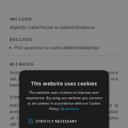
INCLUSO
Biglietto Salta Fila per la Galleria Borghese
ESCLUSO
Pick up presso la vostra abitazione/albergo
RITROVO
Incontra il tuo host di fronte all'ingresso della Galleria e
del Museo Borghese. Il tuo host avrà in mano una
This website uses cookies
bandiera "Enjoy Rome".
This website uses cookies to improve user
COME VESTIRE
experience. By using our website you consent
to all cookies in accordance with our Cookie
Indossate un paio di scarpe comode ed evitate di
Policy.
Read more
portare con voi borse troppo grandi perché è previsto
un controllo prima dell'ingresso al museo. All'interno
STRICTLY NECESSARY
del museo non è permesso portare liquidi.