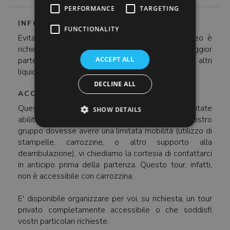
PERFORMANCE
TARGETING
INFORMAZIONI IMPORTANTI
FUNCTIONALITY
Evitate di portare borse grandi, poiché al museo è
richiesto il controllo dei bagagli, come nella maggior
parte dei casi. Si ricorda inoltre che bevande e altri
ACCEPT ALL
liquidi non sono ammessi all'interno dei musei.
DECLINE ALL
ACCESSIBILITA
Questo tour non è indicato per persone con limitate
SHOW DETAILS
abilità motorie. Se voi o un componente del vostro
gruppo dovesse avere una limitata mobilità (utilizzo di
stampelle, carrozzine, o altro supporto alla
deambulazione), vi chiediamo la cortesia di contattarci
in anticipo prima della partenza. Questo tour, infatti,
non è accessibile con carrozzina.
E' disponibile organizzare per voi, su richiesta, un tour
privato completamente accessibile o che soddisfi
vostri particolari richieste.