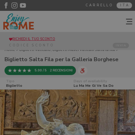
CARRELLO
ITA
RICHIEDI IL TUO SCONTO
INVIA
Home
>
Biglietti Vaticano, Biglietti Musei Vaticani Salta la fila
>
Biglietto Salta Fila per la Galleria Borghese
Biglietto Salta Fila per la Galleria Borghese
5.00 / 5
2 RECENSIONI
Tipo
Days of availability
Biglietto
Lu
Ma
Me
Gi
Ve
Sa
Do