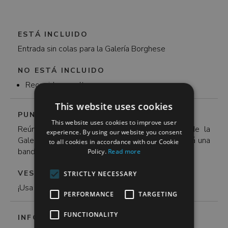
ESTÁ INCLUIDO
Entrada sin colas para la Galería Borghese
NO ESTÁ INCLUIDO
Recogida y vuelta
This website uses cookies
PUNTO DE ENCUENTRO
This website uses cookies to improve user
Reúnete con tu anfitrión frente a la entrada de la
experience. By using our website you consent
Galería y Museo Borghese. Su anfitrión sostendrá una
to all cookies in accordance with our Cookie
bandera que dice "Disfruta de Roma".
Policy.
Read more
VESTIMENTA APROPIADA
STRICTLY NECESSARY
¡Usa zapatos cómodos!
PERFORMANCE
TARGETING
FUNCTIONALITY
INFORMACIÓN IMPORTANTE