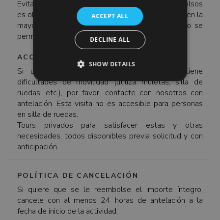
Evita traer bolsos grandes, ya que el control de bolsos
es obligatorio en el museo, procedimiento común en la
ACCEPT ALL
mayoría de ellos. Ten también en cuenta que no se
permite la entrada de líquidos en los museos.
DECLINE ALL
ACCESIBILIDAD
SHOW DETAILS
Si usted o algún miembro de su grupo tiene
dificultades de movilidad (utiliza muletas, silla de
ruedas, etc.), por favor, contacte con nosotros con
antelación. Esta visita no es accesible para personas
en silla de ruedas.
Tours privados para satisfacer estas y otras
necesidades, todos disponibles previa solicitud y con
anticipación.
POLÍTICA DE CANCELACIÓN
Si quiere que se le reembolse el importe íntegro,
cancele con al menos 24 horas de antelación a la
fecha de inicio de la actividad.