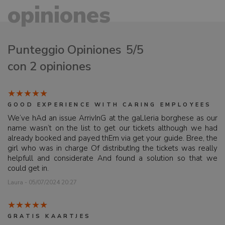
opiniones
Punteggio Opiniones
5/5
con 2 opiniones
GOOD EXPERIENCE WITH CARING EMPLOYEES
We‘ve hAd an issue ArrivInG at the gaLleria borghese as our
name wasn‘t on the list to get our tickets although we had
already booked and payed thEm via get your guide. Bree, the
girl who was in charge Of distributIng the tickets was really
helpfull and considerate And found a solution so that we
could get in.
Laura - 05/07/2024 20:27
GRATIS KAARTJES