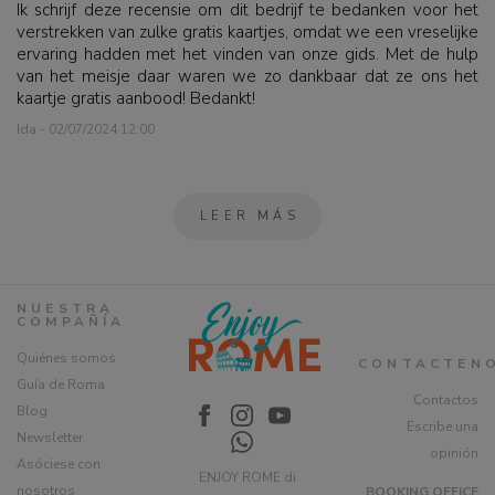
Ik schrijf deze recensie om dit bedrijf te bedanken voor het
verstrekken van zulke gratis kaartjes, omdat we een vreselijke
ervaring hadden met het vinden van onze gids. Met de hulp
van het meisje daar waren we zo dankbaar dat ze ons het
kaartje gratis aanbood! Bedankt!
Ida - 02/07/2024 12:00
LEER MÁS
NUESTRA
COMPAÑÍA
Quiénes somos
CONTACTEN
Guía de Roma
Contactos
Blog
Escribe una
Newsletter
opinión
Asóciese con
ENJOY ROME di
nosotros
BOOKING OFFICE