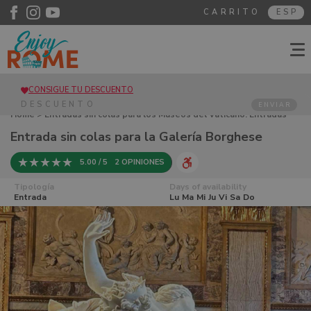
CARRITO
ESP
CONSIGUE TU DESCUENTO
ENVIAR
Home
>
Entradas sin colas para los Museos del Vaticano. Entradas
Capilla Sixtina
> Entrada sin colas para la Galería Borghese
Entrada sin colas para la Galería Borghese
5.00 / 5
2 OPINIONES
Tipología
Days of availability
Entrada
Lu
Ma
Mi
Ju
Vi
Sa
Do