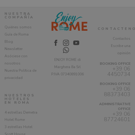
NUESTRA
COMPAÑÍA
Quiénes somos
CONTACTEN
Guía de Roma
Contactos
Blog
Escribe una
Newsletter
opinión
Asóciese con
ENJOY ROME di
nosotros
BOOKING OFFICE
Marghera 8a Srl
+39 06
Nuestra Política de
4450734
P.IVA 07340891006
privacidad
BOOKING OFFICE
+39 06
88373403
NUESTROS
HOTELES
EN ROMA
ADMINISTRATIVE
OFFICE
4 estrellas Demetra
+39 06
87724601
Hotel Rome
3 estrellas Hotel
Scott House