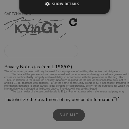
SHOW DETAILS
*
CAPTCHA CODE
Privacy Notes (as from L.196/03)
*
I autohoirze the treatment of my personal information