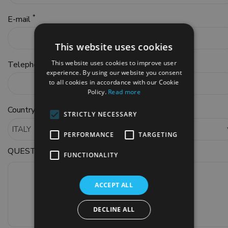
*
E-mail
This website uses cookies
*
This website uses cookies to improve user
Telephone
experience. By using our website you consent
to all cookies in accordance with our Cookie
Policy.
Read more
*
Country
STRICTLY NECESSARY
PERFORMANCE
TARGETING
QUESTIONS OR COMMENTS
FUNCTIONALITY
ACCEPT ALL
DECLINE ALL