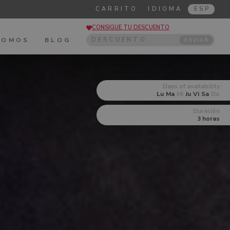
CARRITO
IDIOMA
ESP
CONSIGUE TU DESCUENTO
SOMOS
BLOG
ENVIAR
Days of availability
Lu
Ma
Mi
Ju
Vi
Sa
Do
Duración
3 horas