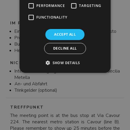
Fresken, Skulpturen und sogar
PERFORMANCE
TARGETING
Goldglasmedaillons.
FUNCTIONALITY
IM PREIS ENTHALTEN
Eintrittspreise für die Katakomben von San Callisto
ACCEPT ALL
Professioneller Reiseleiter
Busfahrt
DECLINE ALL
Headsets, falls erforderlich
NICHT IM PREIS ENTHALTEN
SHOW DETAILS
Interne Besichtigung des Mausoleums der Caecilia
Metella
An- und Abfahrt
Trinkgelder (optional)
TREFFPUNKT
The meeting point is at the bus stop at Via Cavour
224. The nearest metro station is Cavour (line B).
Please remember to show up 25 minutes before the