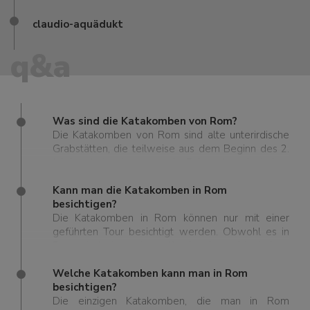
claudio-aquädukt
q&a
Was sind die Katakomben von Rom?
Die Katakomben von Rom sind alte unterirdische
Grabstätten, die teilweise aus dem Beginn des 2.
Jahrhunderts stammen, als Folge des römischen
Bestattungsverbots innerhalb der Stadt zu
damaliger Zeit (bevor das Christentum zur
Kann man die Katakomben in Rom
Staatsreligion wurde). Diese geheimen
besichtigen?
unterirdischen Gänge wurden 1578 durch Zufall
Die Katakomben in Rom können nur mit einer
vom Archäologen Giovanni Battista de Rossi
geführten Tour besichtigt werden. Obwohl es in
entdeckt. Obwohl die Katakomben von Rom
Rom mindestens vierzig Katakomben gibt, sind nur
weitgehend als ehemalige christliche Grabstätte
fünf für die Öffentlichkeit zugänglich.
bekannt sind, gibt es noch andere
Welche Katakomben kann man in Rom
Glaubensbekenntnisse, die hier im Untergrund
besichtigen?
begraben sind.
Die einzigen Katakomben, die man in Rom