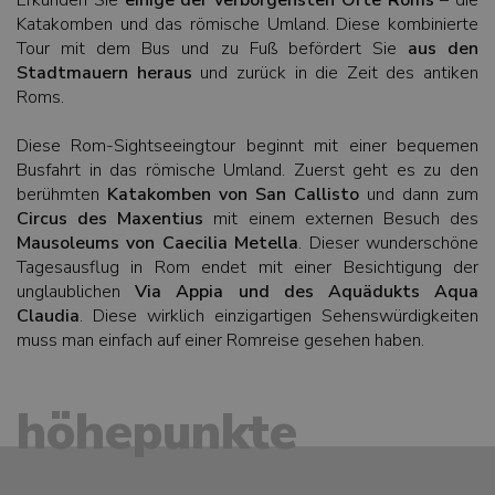
Erkunden Sie
einige der verborgensten Orte Roms
– die
Katakomben und das römische Umland. Diese kombinierte
Tour mit dem Bus und zu Fuß befördert Sie
aus den
Stadtmauern heraus
und zurück in die Zeit des antiken
Roms.
Diese Rom-Sightseeingtour beginnt mit einer bequemen
Busfahrt in das römische Umland. Zuerst geht es zu den
berühmten
Katakomben von San Callisto
und dann zum
Circus des Maxentius
mit einem externen Besuch des
Mausoleums von Caecilia Metella
. Dieser wunderschöne
Tagesausflug in Rom endet mit einer Besichtigung der
unglaublichen
Via Appia und des Aquädukts Aqua
Claudia
. Diese wirklich einzigartigen Sehenswürdigkeiten
muss man einfach auf einer Romreise gesehen haben.
höhepunkte