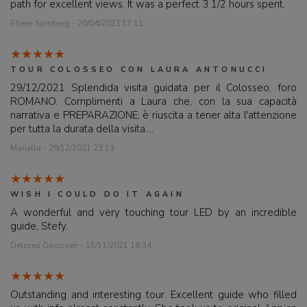
path for excellent views. It was a perfect 3 1/2 hours spent.
Eileen Samberg - 20/04/2023 17:11
TOUR COLOSSEO CON LAURA ANTONUCCI
29/12/2021 Splendida visita guidata per il Colosseo, foro
ROMANO. Complimenti a Laura che, con la sua capacità
narrativa e PREPARAZIONE, è riuscita a tener alta l'attenzione
per tutta la durata della visita....
Mariella - 29/12/2021 23:13
WISH I COULD DO IT AGAIN
A wonderful and very touching tour LED by an incredible
guide, Stefy.
Delores Goossen - 15/11/2021 18:34
Outstanding and interesting tour. Excellent guide who filled