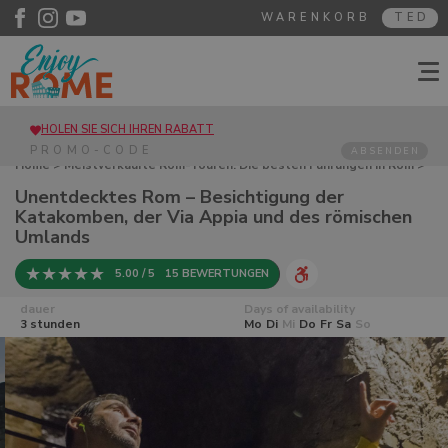
WARENKORB
TED
HOLEN SIE SICH IHREN RABATT
ABSENDEN
Home
>
Meistverkaufte Rom-Touren. Die besten Führungen in Rom
>
Unentdecktes Rom – Besichtigung der Katakomben, der Via Appia
Unentdecktes Rom – Besichtigung der
und des römischen Umlands
Katakomben, der Via Appia und des römischen
Umlands
5.00 / 5
15 BEWERTUNGEN
dauer
Days of availability
3 stunden
Mo
Di
Mi
Do
Fr
Sa
So