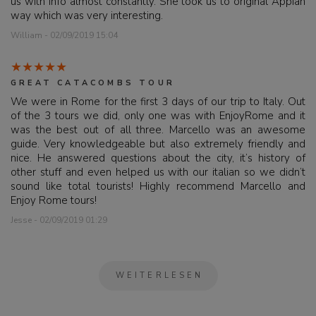
us with info almost constantly. She took us to original Appian
way which was very interesting.
William - 02/09/2019 15:04
GREAT CATACOMBS TOUR
We were in Rome for the first 3 days of our trip to Italy. Out
of the 3 tours we did, only one was with EnjoyRome and it
was the best out of all three. Marcello was an awesome
guide. Very knowledgeable but also extremely friendly and
nice. He answered questions about the city, it’s history of
other stuff and even helped us with our italian so we didn’t
sound like total tourists! Highly recommend Marcello and
Enjoy Rome tours!
Jesse - 02/09/2019 01:29
WEITERLESEN