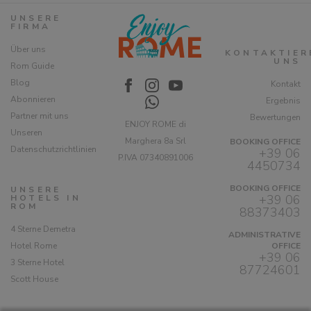
UNSERE
FIRMA
Über uns
KONTAKTIER
UNS
Rom Guide
Blog
Kontakt
Abonnieren
Ergebnis
Partner mit uns
Bewertungen
ENJOY ROME di
Unseren
Marghera 8a Srl
BOOKING OFFICE
Datenschutzrichtlinien
+39 06
P.IVA 07340891006
4450734
BOOKING OFFICE
UNSERE
+39 06
HOTELS IN
ROM
88373403
4 Sterne Demetra
ADMINISTRATIVE
Hotel Rome
OFFICE
+39 06
3 Sterne Hotel
87724601
Scott House