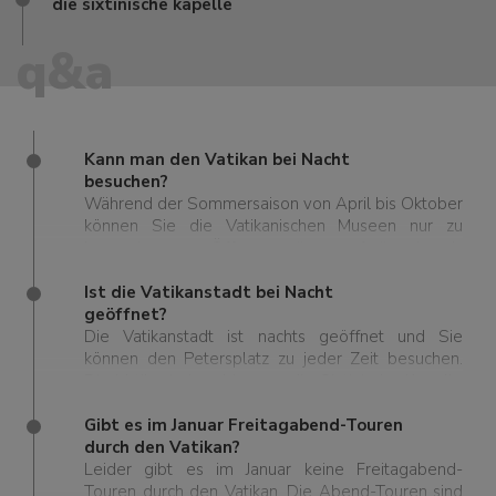
die sixtinische kapelle
q&a
Kann man den Vatikan bei Nacht
besuchen?
Während der Sommersaison von April bis Oktober
können Sie die Vatikanischen Museen nur zu
besonderen Öffnungszeiten freitagabends
besuchen.
Ist die Vatikanstadt bei Nacht
geöffnet?
Die Vatikanstadt ist nachts geöffnet und Sie
können den Petersplatz zu jeder Zeit besuchen.
Die Vatikanischen Museen, die Sixtinische Kapelle
und der Petersdom haben jedoch bestimmte
Öffnungszeiten und es gibt nur eine kurze Saison,
Gibt es im Januar Freitagabend-Touren
in der Sie die Sehenswürdigkeiten im Vatikan bei
durch den Vatikan?
Nacht besuchen können. Der Eintritt ist ebenso wie
Leider gibt es im Januar keine Freitagabend-
die Tickets äußerst begrenzt. Daher empfehlen
Touren durch den Vatikan. Die Abend-Touren sind