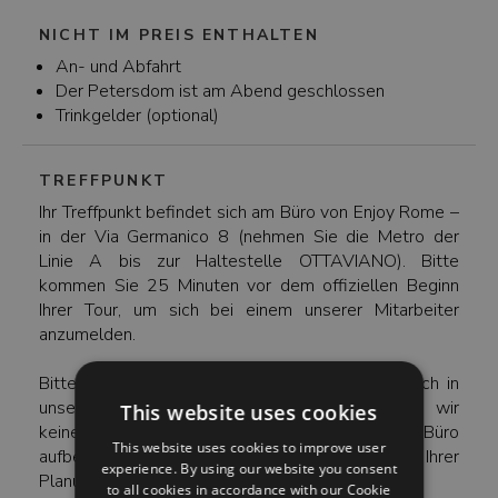
NICHT IM PREIS ENTHALTEN
An- und Abfahrt
Der Petersdom ist am Abend geschlossen
Trinkgelder (optional)
TREFFPUNKT
Ihr Treffpunkt befindet sich am Büro von Enjoy Rome –
in der Via Germanico 8 (nehmen Sie die Metro der
Linie A bis zur Haltestelle OTTAVIANO). Bitte
kommen Sie 25 Minuten vor dem offiziellen Beginn
Ihrer Tour, um sich bei einem unserer Mitarbeiter
anzumelden.
Bitte beachten Sie – der Treffpunkt befindet sich in
unserem Büro. Aus Sicherheitsgründen dürfen wir
This website uses cookies
keine persönlichen Gegenstände in unserem Büro
This website uses cookies to improve user
aufbewahren – bitte berücksichtigen Sie das bei Ihrer
experience. By using our website you consent
Planung.
to all cookies in accordance with our Cookie