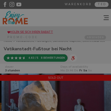
WARENKORB
TED
HOLEN SIE SICH IHREN RABATT
ABSENDEN
Home
>
Vatikanische Führungen, Sixtinische Kapelle, Eintrittskarten
für die Vatikanischen Museen
> Vatikanstadt-Fußtour bei Nacht
Vatikanstadt-Fußtour bei Nacht
4.63 / 5
8 BEWERTUNGEN
dauer
Days of availability
3 stunden
Mo
Di
Mi
Do
Fr
Sa
So
SOLD OUT