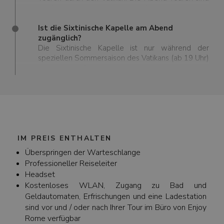
wir, weit im Voraus zu buchen.
nur freitagabends von April bis Oktober erhältlich.
Ist die Sixtinische Kapelle am Abend
zugänglich?
Die Sixtinische Kapelle ist nur während der
speziellen Sommersaison des Vatikans (ab 19 Uhr)
von April bis Oktober am Abend zugänglich.
IM PREIS ENTHALTEN
Überspringen der Warteschlange
Professioneller Reiseleiter
Headset
Kostenloses WLAN, Zugang zu Bad und
Geldautomaten, Erfrischungen und eine Ladestation
sind vor und / oder nach Ihrer Tour im Büro von Enjoy
Rome verfügbar