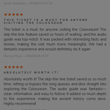
Sarah Wakefield - 25/08/2024 12:30
THIS TICKET IS A MUST FOR ANYONE
VISITING THE COLOSSEUM
This ticket is a must for anyone visiting the Colosseum! The
skip-the-line feature saved us hours of waiting, and the audio
guide was top-notch. It was packed with interesting facts and
stories, making the visit much more meaningful. We had a
fantastic experience and would definitely do it again
Marisyl Plaza - 24/08/2024 16:30
ABSOLUTELY WORTH IT!
Absolutely worth it! The skip-the-line ticket saved us so much
time, letting us bypass the long queues and dive straight into
exploring the Colosseum. The audio guide was fantastic—
clear, informative, and easy to follow. It added so much depth
to the experience, making the ancient history come alive.
Highly recommend!