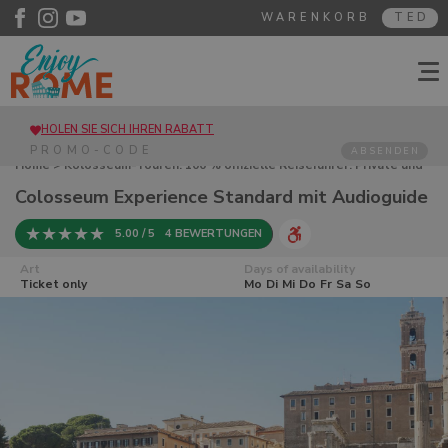
WARENKORB
TED
HOLEN SIE SICH IHREN RABATT
ABSENDEN
Home
>
Kolosseum-Touren. 100 % offizielle Reiseführer. Private und
Gruppen
> Colosseum Experience Standard mit Audioguide
Colosseum Experience Standard mit Audioguide
5.00 / 5
4 BEWERTUNGEN
Art
Days of availability
Ticket only
Mo
Di
Mi
Do
Fr
Sa
So