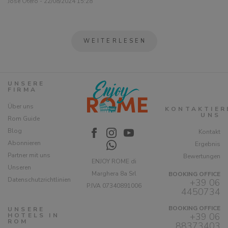
Jose Otero - 22/08/2024 15:28
WEITERLESEN
UNSERE
FIRMA
Über uns
KONTAKTIER
UNS
Rom Guide
Blog
Kontakt
Abonnieren
Ergebnis
Partner mit uns
Bewertungen
ENJOY ROME di
Unseren
Marghera 8a Srl
BOOKING OFFICE
Datenschutzrichtlinien
+39 06
P.IVA 07340891006
4450734
BOOKING OFFICE
UNSERE
+39 06
HOTELS IN
ROM
88373403