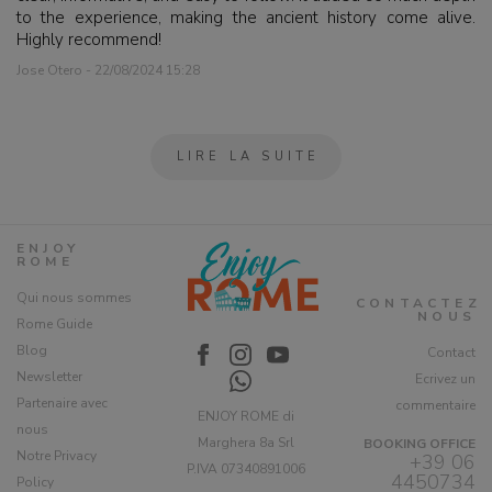
to the experience, making the ancient history come alive.
Highly recommend!
Jose Otero - 22/08/2024 15:28
LIRE LA SUITE
ENJOY
ROME
Qui nous sommes
CONTACTEZ
NOUS
Rome Guide
Blog
Contact
Newsletter
Ecrivez un
Partenaire avec
commentaire
ENJOY ROME di
nous
Marghera 8a Srl
BOOKING OFFICE
Notre Privacy
+39 06
P.IVA 07340891006
4450734
Policy