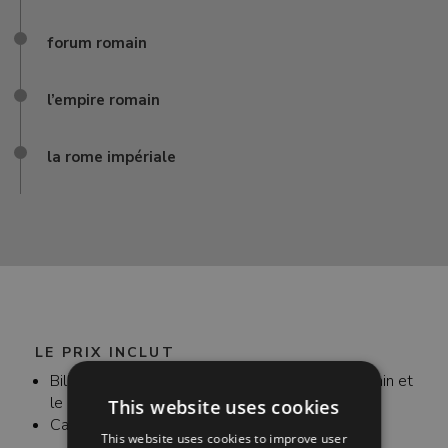
forum romain
l’empire romain
la rome impériale
LE PRIX INCLUT
Billet coupe-file pour le Colisée, le Forum Romain et
le Mont Palatin
This website uses cookies
Casques audio
This website uses cookies to improve user