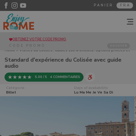
PANIER
FRA
OBTENEZ VOTRE CODE PROMO
ENVOYER
Home
>
Visites du Colisée. Guides 100% officiels. Options privées et
de groupe
> Standard d'expérience du Colisée avec guide audio
Standard d'expérience du Colisée avec guide
audio
5.00 / 5
4 COMMENTAIRES
Catégorie
Days of availability
Billet
Lu
Ma
Me
Je
Ve
Sa
Di