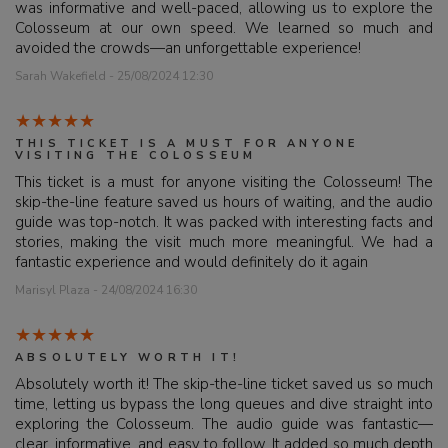
was informative and well-paced, allowing us to explore the
Colosseum at our own speed. We learned so much and
avoided the crowds—an unforgettable experience!
Sarah Wakefield - 25/08/2024 12:30
THIS TICKET IS A MUST FOR ANYONE
VISITING THE COLOSSEUM
This ticket is a must for anyone visiting the Colosseum! The
skip-the-line feature saved us hours of waiting, and the audio
guide was top-notch. It was packed with interesting facts and
stories, making the visit much more meaningful. We had a
fantastic experience and would definitely do it again
Marisyl Plaza - 24/08/2024 16:30
ABSOLUTELY WORTH IT!
Absolutely worth it! The skip-the-line ticket saved us so much
time, letting us bypass the long queues and dive straight into
exploring the Colosseum. The audio guide was fantastic—
clear, informative, and easy to follow. It added so much depth