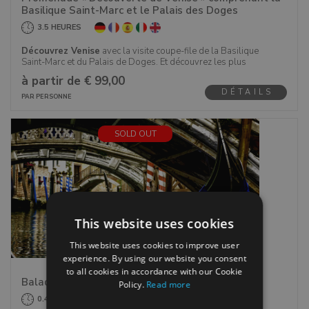
(Italie)
ne serait être complète sans la visite du Palais des
Basilique Saint-Marc et le Palais des Doges
Doges et de la Basilique Saint Marc- les deux joyaux du
3.5 HEURES
front de mer Vénitien
.
Découvrez Venise
avec la visite coupe-file de la Basilique
Saint-Marc et du Palais de Doges. Et découvrez les plus
importantes places, églises mais aussi monuments avec
à partir de € 99,00
notre promenade organisée.
DÉTAILS
PAR PERSONNE
Explorez
les lieux incontournables du
Palazzo Ducale
-
des
Appartements des Doges
et du
Pont des Soupirs
aux chambres institutionnelles et aux prisons. Découvrez
SOLD OUT
ensuite situé juste derrière le
Palais des Doges
, l'une des
églises religieuses les plus importantes, la
Basilique
Saint-Pierre
et enfin de l’un des symboles les plus
importants de la cité, la
Place Saint-Marc
.
This website uses cookies
This website uses cookies to improve user
experience. By using our website you consent
to all cookies in accordance with our Cookie
Balade en Gondole à Venise
Policy.
Read more
0.4 HEURES