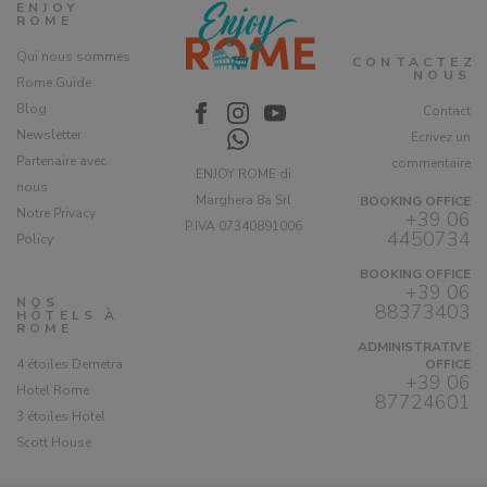
ENJOY
ROME
Qui nous sommes
CONTACTEZ
NOUS
Rome Guide
Blog
Contact
Newsletter
Ecrivez un
Partenaire avec
commentaire
ENJOY ROME di
nous
Marghera 8a Srl
BOOKING OFFICE
Notre Privacy
+39 06
P.IVA 07340891006
4450734
Policy
BOOKING OFFICE
+39 06
NOS
88373403
HÔTELS À
ROME
ADMINISTRATIVE
4 étoiles Demetra
OFFICE
+39 06
Hotel Rome
87724601
3 étoiles Hotel
Scott House