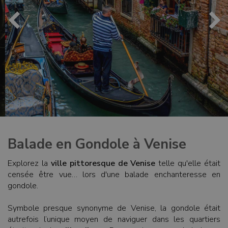
Balade en Gondole à Venise
Explorez la
ville pittoresque de Venise
telle qu'elle était
censée être vue… lors d'une balade enchanteresse en
gondole.
Symbole presque synonyme de Venise, la gondole était
autrefois l’unique moyen de naviguer dans les quartiers