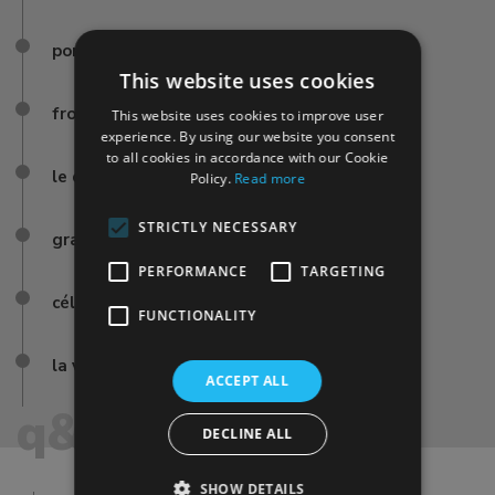
ponts de venise
This website uses cookies
front de mer vénitien
This website uses cookies to improve user
experience. By using our website you consent
to all cookies in accordance with our Cookie
le quartier de san marco
Policy.
Read more
STRICTLY NECESSARY
gran teatro la fenice
PERFORMANCE
TARGETING
célèbres sites de venise
FUNCTIONALITY
la venise historique
ACCEPT ALL
q&a
DECLINE ALL
SHOW DETAILS