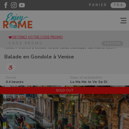
PANIER
FRA
OBTENEZ VOTRE CODE PROMO
ENVOYER
Home
>
Visites à Venise. Grand Canal, Basilique San Marco, Îles
>
Balade en Gondole à Venise
Balade en Gondole à Venise
Durée
Days of availability
0.4 heures
Lu
Ma
Me
Je
Ve
Sa
Di
SOLD OUT