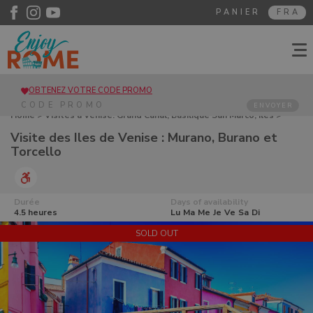
PANIER
FRA
OBTENEZ VOTRE CODE PROMO
ENVOYER
Home
>
Visites à Venise. Grand Canal, Basilique San Marco, Îles
>
Visite des Iles de Venise : Murano, Burano et Torcello
Visite des Iles de Venise : Murano, Burano et
Torcello
Durée
Days of availability
4.5 heures
Lu
Ma
Me
Je
Ve
Sa
Di
SOLD OUT