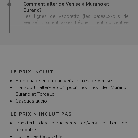
Comment aller de Venise à Murano et
Burano?
Les lignes de vaporetto (les bateaux-bus de
Venise) circulent assez fréquemment du centre-
ville de Venise aux îles de Murano et Burano. Le
meilleur moyen de se rendre de Venise à Murano
est de prendre le ferry depuis le terminal de
Fondamente (F.te) Nove. Il y a plusieurs arrêts à
Murano (Murano Faro, Murano Venier, Murano da
Mula) où vous pouvez facilement prendre un ferry
pour l'île de Burano. Mais vous pouvez également
prendre le ferry de Venise directement à Burano
LE PRIX INCLUT
avec la ligne de vaporetto 12. Nous vous
Promenade en bateau vers les îles de Venise
recommandons de vérifier les horaires pour les
Transport aller-retour pour les îles de Murano,
heures de départ spécifiques en haute et basse
Burano et Torcello
saison.
Casques audio
LE PRIX N’INCLUT PAS
Transfert des participants de/vers le lieu de
rencontre
Pourboires (facultatifs)