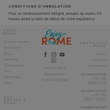
CONDITIONS D’ANNULATION
Pour un remboursement intégral, annulez au moins 24
heures avant la date de début de votre expérience.
ENJOY
ROME
Qui nous sommes
CONTACTEZ
NOUS
Rome Guide
Blog
Contact
Newsletter
Ecrivez un
Partenaire avec
commentaire
ENJOY ROME di
nous
Marghera 8a Srl
BOOKING OFFICE
Notre Privacy
+39 06
P.IVA 07340891006
4450734
Policy
BOOKING OFFICE
+39 06
NOS
88373403
HÔTELS À
ROME
ADMINISTRATIVE