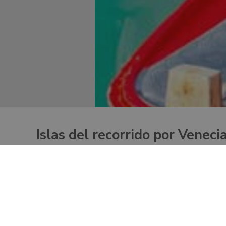
Islas del recorrido por Veneci
Este
recorrido mágico por Venecia
te llevará a otro 
Descubre estos sitios venecianos, un tiempo joyas 
hermosas casitas de colores de Burano
y
Torcello
,
Con un corto viaje en barco desde el casco antigu
fascinantes para hacer en un día y la
manera mejor de