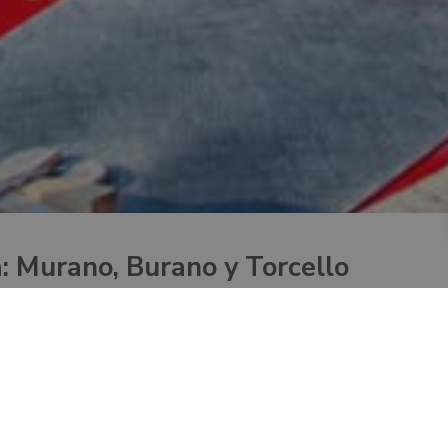
a: Murano, Burano y Torcello
mundo, a las
islas de Murano
,
Burano
y
Torcello
y en cada destin
secretas, cada uno por su propio mérito, único y precioso. De
 uno de los primeros asentamientos de Venecia. Las islas venecia
o de Venecia podrás disfrutar de un
recorrido por las islas v
 ver
el verdadero centro y encanto del
antiguo mundo venecia