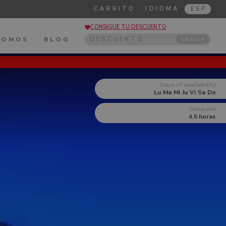
CARRITO
IDIOMA
ESP
CONSIGUE TU DESCUENTO
SOMOS
BLOG
ENVIAR
Days of availability
Lu
Ma
Mi
Ju
Vi
Sa
Do
Duración
4.5 horas