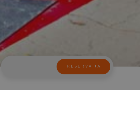
o tendrás tiempo libre para explorarlas por tu cuenta.
sde el
arte de soplar el vidrio
en
Murano
hasta
las
nas abundan en tradición, artesanías y belleza.
enecianas
que será sin duda uno de los planes más
no
.