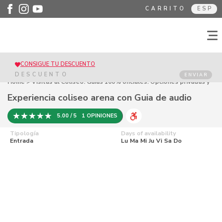
CARRITO
ESP
CONSIGUE TU DESCUENTO
ENVIAR
Home
>
Visitas al Coliseo. Guías 100% oficiales. Opciones privadas y
grupales
> Experiencia coliseo arena con Guia de audio
Experiencia coliseo arena con Guia de audio
5.00 / 5
1 OPINIONES
Tipología
Days of availability
Entrada
Lu
Ma
Mi
Ju
Vi
Sa
Do