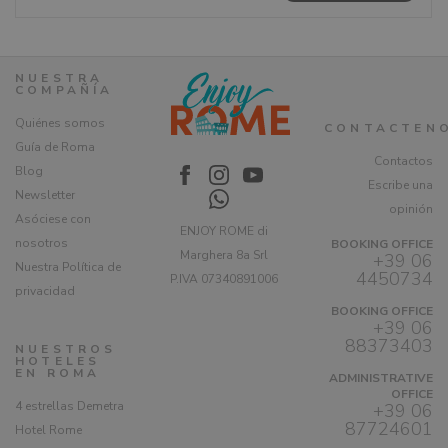
cada uno por su propio mérito, único y precioso. Desde el
arte de soplar el vidrio
en
Murano
hasta
las hermosas
casitas de colores de Burano
y
Torcello
, uno de los
primeros asentamientos de Venecia. Las islas venecianas
abundan en tradición, artesanías y belleza.
NUESTRA
COMPAÑÍA
Con un corto viaje en barco desde el casco antiguo de
Venecia podrás disfrutar de un
recorrido por las islas
Quiénes somos
CONTACTEN
venecianas
que será sin duda uno de los planes más
Guía de Roma
fascinantes para hacer en un día y la
manera mejor de ver
Contactos
el verdadero centro y encanto del
antiguo mundo
Blog
Escribe una
veneciano
.
Newsletter
opinión
Asóciese con
ENJOY ROME di
nosotros
BOOKING OFFICE
Marghera 8a Srl
+39 06
Nuestra Política de
4450734
P.IVA 07340891006
privacidad
BOOKING OFFICE
+39 06
88373403
NUESTROS
HOTELES
EN ROMA
ADMINISTRATIVE
OFFICE
4 estrellas Demetra
+39 06
87724601
Hotel Rome