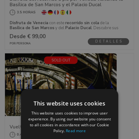
dos joyas que estás en la
ribera veneciana
.
Basílica de San Marcos y el Palacio Ducal
3.5 HORAS
Disfruta de Venecia
con este
recorrido sin cola
de la
Basílica de San Marcos
y del
Palacio Ducal
. Descubre sus
plazas, iglesias y monumentos más importantes con este
Desde € 99,00
recorrido a pie
.
DETALLES
POR PERSONA
Explora
las atracciones principales del
Palacio Ducal
,
desde los
apartamentos del Dux
y el
Puente de los
Suspiros
hasta las salas institucionales y las cárceles y
SOLD OUT
detrás del
Palacio Ducal
, una de las iglesias más
importantes y uno de los símbolos más destacados, la
Basílica y la Plaza de San Marcos
.
This website uses cookies
This website uses cookies to improve user
experience. By using our website you consent
to all cookies in accordance with our Cookie
Vuelta en góndola por Venecia
Policy.
Read more
0.4 HORAS