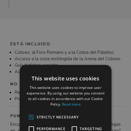
al abandono general del lugar. Se dice que,
de factores: desastres naturales, el clima, el
durante la Edad Media, este sitio, el Foro Romano,
vandalismo y la negligencia. Se dice que el suelo
se utilizaba para el pastoreo de animales.
original del Coliseo fue removido a propósito
después de que se interrumpieran las batallas
navales que alguna vez tuvieron lugar en la arena,
pero no hay evidencia histórica sólida de cómo
exactamente (y cuándo) desapareció el suelo
original del Coliseo.
ESTÁ INCLUIDO
Coliseo, al Foro Romano y a la Colina del Palatino
Acceso a la zona restringida de la Arena del Coliseo
Guía turístico experto
Auriculares
This website uses cookies
NO ESTÁ INCLUIDO
This website uses cookies to improve user
Recogida y vuelta
experience. By using our website you consent
Propinas (opcional)
to all cookies in accordance with our Cookie
Policy.
Read more
PUNTO DE ENCUENTRO
STRICTLY NECESSARY
Encuéntranos en Via delle Terme di Tito 93. Si llegas
PERFORMANCE
TARGETING
en metro, desde la estación de metro "Colosseo"