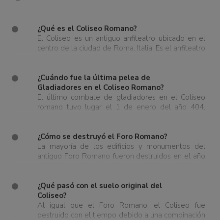
¿Qué es el Coliseo Romano?
El Coliseo es un antiguo anfiteatro ubicado en el
centro de la ciudad de Roma, Italia. Es el anfiteatro
más grande jamás construido y uno de los más
antiguos, el Coliseo es donde miles de personas
se reunían para ver los juegos de los gladiadores,
¿Cuándo fue la última pelea de
concursos, espectáculos, recreaciones de batallas
Gladiadores en el Coliseo Romano?
y ejecuciones. En la actualidad, el Coliseo es uno
El último combate de gladiadores en el Coliseo
de los monumentos más famosos y visitados, así
romano tuvo lugar el 1 de enero del año 404,
como una de las nuevas 7 Maravillas del Mundo.
después de que el emperador Honorio prohibiera
oficial y legalmente las competiciones en el año
399.
¿Cómo se destruyó el Foro Romano?
La mayoría de los edificios y monumentos del
antiguo Foro Romano fueron destruidos en el año
410 d.C. con la caída del Imperio Romano. Es muy
probable que parte del daño se deba a varios
factores, incluidos el saqueo y las luchas tras el
¿Qué pasó con el suelo original del
declive del Imperio Romano Imperial. Pero la
Coliseo?
mayor parte de la destrucción pudo ser a causa
Al igual que el Foro Romano, el Coliseo fue
del paso del tiempo, a los elementos naturales y
destruido con el tiempo debido a una combinación