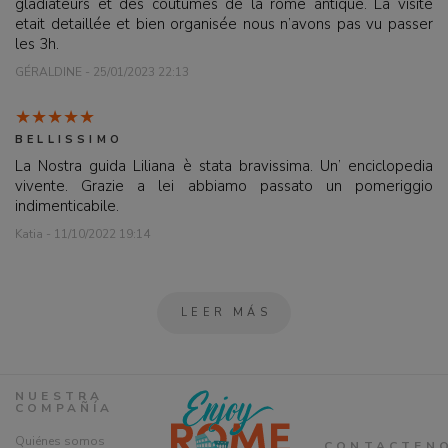
gladiateurs et des coutumes de la rome antique. La visite
etait detaillée et bien organisée nous n’avons pas vu passer
les 3h.
GÉRALDINE - 25/01/2023 22:13
BELLISSIMO
La Nostra guida Liliana è stata bravissima. Un’ enciclopedia
vivente. Grazie a lei abbiamo passato un pomeriggio
indimenticabile.
Katia - 11/10/2022 19:14
LEER MÁS
NUESTRA
COMPAÑÍA
Quiénes somos
CONTACTEN