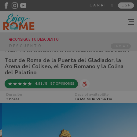
CARRITO
ESP
CONSIGUE TU DESCUENTO
ENVIAR
Home
>
Visitas al Coliseo. Guías 100% oficiales. Opciones privadas y
grupales
> Tour de Roma de la Puerta del Gladiador, la Arena del
Tour de Roma de la Puerta del Gladiador, la
Coliseo, el Foro Romano y la Colina del Palatino
Arena del Coliseo, el Foro Romano y la Colina
del Palatino
4.91 / 5
57 OPINIONES
Duración
Days of availability
3 horas
Lu
Ma
Mi
Ju
Vi
Sa
Do