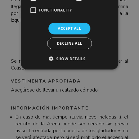
llega a la terraza que hay sobre la estación. Camina
FUNCTIONALITY
por "Via Nicola Salvi" unos 100 metros y gira a la
izquierda.
ACCEPT ALL
DECLINE ALL
SHOW DETAILS
Se requiere una identificación válida para ingresar al
Coliseo.
VESTIMENTA APROPIADA
Asegúrese de llevar un calzado cómodo!
INFORMACIÓN IMPORTANTE
En caso de mal tiempo (lluvia, nieve, heladas…), el
recinto de la Arena puede ser cerrado sin previo
aviso. La entrada por la puerta de los gladiadores no
se verá afectada, pero si será prohibido el acceso al