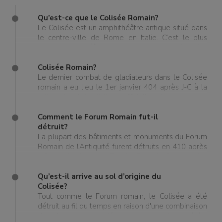
Qu’est-ce que le Colisée Romain?
Le Colisée est un amphithéâtre antique situé dans
le centre-ville de Rome en Italie. C’est le plus
grand amphithéâtre jamais construit et l’un des
plus anciens. Le Colisée est l’endroit où des
milliers de personnes se sont réunies pour assister
Colisée Romain?
à des jeux de gladiateurs, des concours, des
Le dernier combat de gladiateurs dans le Colisée
spectacles, des reconstitutions de batailles et des
romain a eu lieu le 1er janvier 404 après J-C à la
exécutions. De nos jours, le Colisée est l’un des
suite de l’interdiction officielle des concours
plus monuments les plus célèbres et les plus
l'Empereur Honorius en 399 après J-C.
visités. Il fait partie des 7 Nouvelles Merveilles du
Comment le Forum Romain fut-il
Monde.
détruit?
La plupart des bâtiments et monuments du Forum
Romain de l’Antiquité furent détruits en 410 après
J-C avec la chute de l’Empire Romain. Certains des
dommages sont probablement dus à différents
facteurs, notamment au saccage et aux combats
Qu’est-il arrive au sol d’origine du
qui eurent lieu après le déclin de l'Empire Romain.
Colisée?
Cependant la grande majorité du délabrement
Tout comme le Forum romain, le Colisée a été
peut être attribués au temps qui passe, aux
détruit au fil du temps en raison d'une combinaison
éléments naturels et à une négligence générale
de facteurs – désastres naturels, météo,