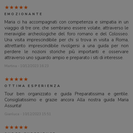
EMOZIONANTE
Maria ci ha accompagnati con competenza e simpatia in un
viaggio di tre ore, che sembrano essere volate, attraverso le
meraviglie archeologiche del foro romano e del Colosseo.
Una visita imprescindibile per chi si trova in visita a Roma,
altrettanto imprescindibile rivolgersi a una guida per non
perdere le nozioni storiche più importanti e osservare
attraverso uno sguardo ampio e preparato i siti di interesse.
Martina - 10/12/2023 16:23
OTTIMA ESPERIENZA
Tour ben organizzato e guida Preparatissima e gentile.
Consigliatissimo e grazie ancora Alla nostra guida Maria
Assunta!
Gianluca - 10/12/2023 15:51