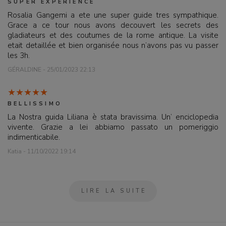
SUPER EXPERIENCE
Rosalia Gangemi a ete une super guide tres sympathique.
Grace a ce tour nous avons decouvert les secrets des
gladiateurs et des coutumes de la rome antique. La visite
etait detaillée et bien organisée nous n’avons pas vu passer
les 3h.
GÉRALDINE - 25/01/2023 22:13
BELLISSIMO
La Nostra guida Liliana è stata bravissima. Un’ enciclopedia
vivente. Grazie a lei abbiamo passato un pomeriggio
indimenticabile.
Katia - 11/10/2022 19:14
LIRE LA SUITE