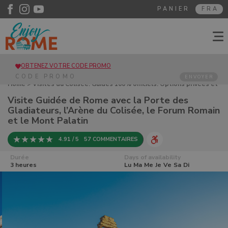
PANIER
FRA
OBTENEZ VOTRE CODE PROMO
ENVOYER
Home
>
Visites du Colisée. Guides 100% officiels. Options privées et
de groupe
> Visite Guidée de Rome avec la Porte des Gladiateurs,
Visite Guidée de Rome avec la Porte des
l’Arène du Colisée, le Forum Romain et le Mont Palatin
Gladiateurs, l’Arène du Colisée, le Forum Romain
et le Mont Palatin
4.91 / 5
57 COMMENTAIRES
Durée
Days of availability
3 heures
Lu
Ma
Me
Je
Ve
Sa
Di