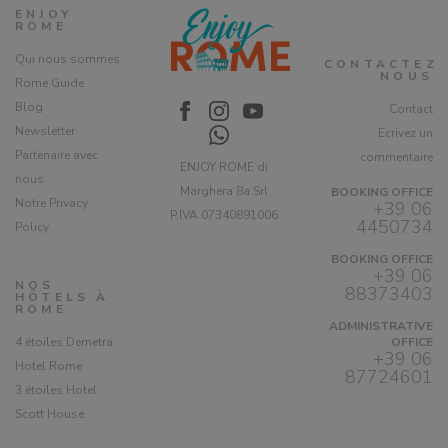
ENJOY
ROME
Qui nous sommes
CONTACTEZ
NOUS
Rome Guide
Blog
Contact
Newsletter
Ecrivez un
Partenaire avec
commentaire
ENJOY ROME di
nous
Marghera 8a Srl
BOOKING OFFICE
Notre Privacy
+39 06
P.IVA 07340891006
4450734
Policy
BOOKING OFFICE
+39 06
NOS
88373403
HÔTELS À
ROME
ADMINISTRATIVE
4 étoiles Demetra
OFFICE
+39 06
Hotel Rome
87724601
3 étoiles Hotel
Scott House