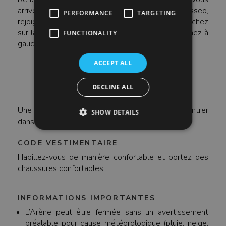
arrivez en métro, depuis la station de métro Colosseo,
PERFORMANCE
TARGETING
rejoignez la terrasse au-dessus de la station. Marchez
sur la 'Via Nicola Salvi' sur environ 100m et tournez à
FUNCTIONALITY
gauche.
ACCEPT ALL
DECLINE ALL
Une pièce d'identité valide est requise pour entrer
SHOW DETAILS
dans le Colisée.
CODE VESTIMENTAIRE
Habillez-vous de manière confortable et portez des
chaussures confortables.
INFORMATIONS IMPORTANTES
L’Arène peut être fermée sans un avertissement
préalable pour cause météorologique (pluie, neige,