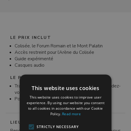
du lieu. Pendant le Moyen-Âge, on raconte que le
vandalisme et négligence. Le sol d’origine du
site du Forum Romain était utilisé comme lieu de
Colisée aurait été retiré exprès après l'arrêt des
pâturage pour les animaux.
batailles navales qui se déroulaient autrefois dans
l'arène, mais il n'y a aucune preuve historique
solide de la disparition exacte (et du moment) du
sol d'origine du Colisée.
LE PRIX INCLUT
Colisée, le Forum Romain et le Mont Palatin
Accès restreint pour l’Arène du Colisée
Guide expérimenté
Casques audio
LE PRIX N’INCLUT PAS
Transfert des participants de/vers le lieu de rendez-
This website uses cookies
vous
This website uses cookies to improve user
Pourboires (facultatifs)
experience. By using our website you consent
to all cookies in accordance with our Cookie
Policy.
Read more
LIEU DE RENDEZ-VOUS
STRICTLY NECESSARY
Rendez-vous à Via delle Terme di Tito 93. Si vous