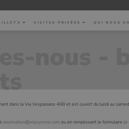
BILLETS
VISITES PRIVÉES
QUI NOUS S
s-nous - 
ts
sément dans la Via Vespasiano 46B et est ouvert du lundi au sa
 à
reservation@enjoyrome.com
ou en remplissant le formulaire c