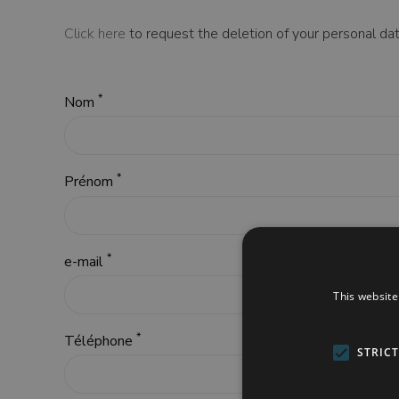
Click here
to request the deletion of your personal da
*
Nom
*
Prénom
*
e-mail
This website
*
Téléphone
STRIC