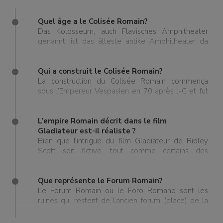
Quel âge a le Colisée Romain?
Das Kolosseum, auch Flavisches Amphitheater
genannt, ist das älteste antike Amphitheater da
jemals gebaut wurde. Der Bau wurde 80 n. Chr.
fertiggestellt und das Kolosseum ist inzwischen
über 1000 Jahre alt.
Qui a construit le Colisée Romain?
La construction du Colisée Romain commença
sous l’Empereur Vespasien en 70 après J-C et fut
terminée en 80 après J-C sous son successeur
Titus. Il connu de nombreuses modifications
pendant le règne de Domitien.
L’empire Romain décrit dans le film
Gladiateur est-il réaliste ?
Bien que l'intrigue du film Gladiateur de Ridley
Scott soit fictive, tout comme certains des
personnages, quelques faits historiques sont
vraisemblables. Le début du film Gladiateur se
déroule en 180 après J-C quand l’Empereur Marc-
Que représente le Forum Romain?
Aurèle était au pouvoir. Le philosophe stoïcien
Le Forum Romain ou le Foro Romano sont les
Marcus Aurelius Antonin fut réellement un
ruines qui restent de l’ancien forum (place) de la
empereur romain qui a régné de 161 à 180 et qui
Rome Impériale, aujourd’hui situé au centre de la
fit partie des ‘cinq bons empereurs’ de Rome.
ville de Rome. Le Forum Romain était à l’époque