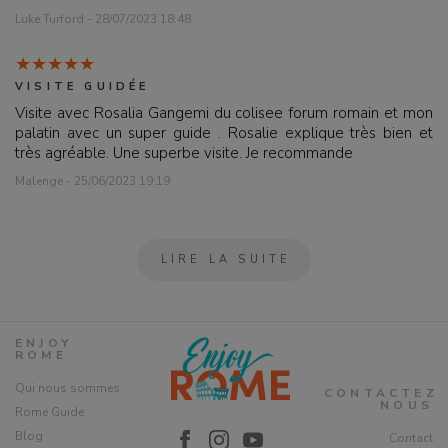
Luke Turford - 28/07/2023 18:48
VISITE GUIDÉE
Visite avec Rosalia Gangemi du colisee forum romain et mon
palatin avec un super guide . Rosalie explique très bien et
très agréable. Une superbe visite. Je recommande
Malenge - 25/06/2023 19:19
LIRE LA SUITE
ENJOY
ROME
Qui nous sommes
CONTACTEZ
NOUS
Rome Guide
Blog
Contact