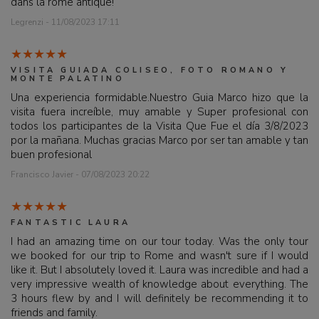
dans la rome antique!
Legrenzi - 11/08/2023 17:11
VISITA GUIADA COLISEO, FOTO ROMANO Y
MONTE PALATINO
Una experiencia formidable.Nuestro Guia Marco hizo que la
visita fuera increíble, muy amable y Super profesional con
todos los participantes de la Visita Que Fue el día 3/8/2023
por la mañana. Muchas gracias Marco por ser tan amable y tan
buen profesional
Francisco Javier - 07/08/2023 20:22
FANTASTIC LAURA
I had an amazing time on our tour today. Was the only tour
we booked for our trip to Rome and wasn't sure if I would
like it. But I absolutely loved it. Laura was incredible and had a
very impressive wealth of knowledge about everything. The
3 hours flew by and I will definitely be recommending it to
friends and family.