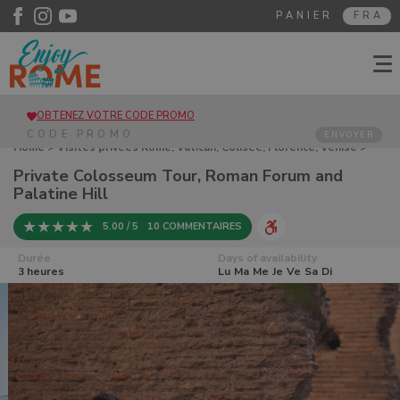
PANIER
FRA
OBTENEZ VOTRE CODE PROMO
ENVOYER
Home
>
Visites privées Rome, Vatican, Colisée, Florence, Venise
>
Private Colosseum Tour, Roman Forum and Palatine Hill
Private Colosseum Tour, Roman Forum and
Palatine Hill
5.00 / 5
10 COMMENTAIRES
Durée
Days of availability
3 heures
Lu
Ma
Me
Je
Ve
Sa
Di