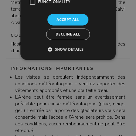
Metro, from the 'Colosseo metro station' reach the
FUNCTIONALITY
terrace above the station. Walk on 'Via Nicola Salvi'
about 100m and turn left.
ACCEPT ALL
A valid ID is required to enter the Colosseum.
DECLINE ALL
CODE VESTIMENTAIRE
Habillez-vous de manière confortable et portez des
SHOW DETAILS
chaussures confortables.
INFORMATIONS IMPORTANTES
Les visites se déroulent indépendamment des
conditions météorologique – veuillez apporter des
vêtements appropriés et une bouteille d’eau.
L’Arène peut être fermée sans un avertissement
préalable pour cause météorologique (pluie, neige,
gel..). L’entrée par la porte des gladiateurs vous sera
consentie mais l’accès à l’Arène sera prohibé. Dans
ces conditions, aucun remboursement ne peut être
effectué.