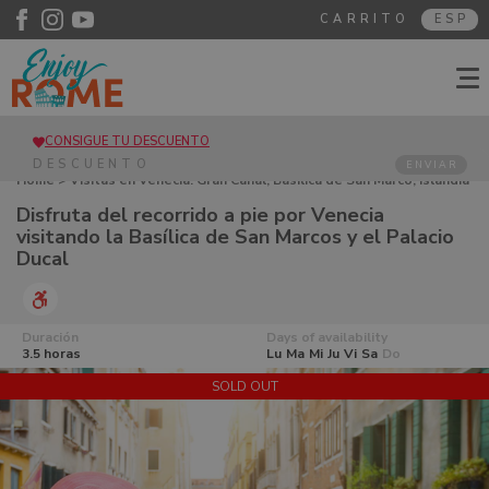
CARRITO
ESP
CONSIGUE TU DESCUENTO
ENVIAR
Home
>
Visitas en Venecia. Gran Canal, Basílica de San Marco, Islandia
> Disfruta del recorrido a pie por Venecia visitando la Basílica de San
Disfruta del recorrido a pie por Venecia
Marcos y el Palacio Ducal
visitando la Basílica de San Marcos y el Palacio
Ducal
Duración
Days of availability
3.5 horas
Lu
Ma
Mi
Ju
Vi
Sa
Do
SOLD OUT