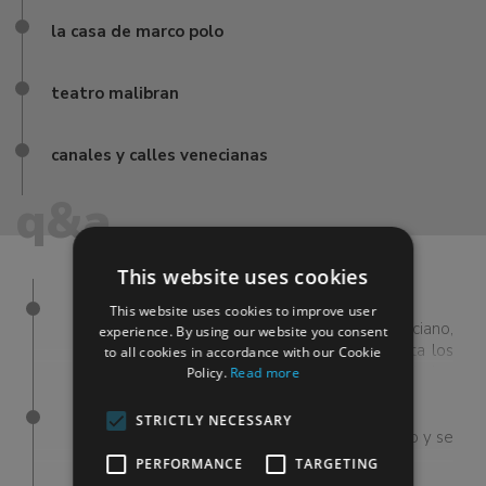
la casa de marco polo
teatro malibran
canales y calles venecianas
q&a
This website uses cookies
¿Qué se puede ver en Palacio Ducal?
This website uses cookies to improve user
Desde la arquitectura de estilo gótico-veneciano,
experience. By using our website you consent
los patios, logias, escaleras y esculturas hasta los
to all cookies in accordance with our Cookie
apartamentos del Palacio Ducal, el Puente de los
Policy.
Read more
Suspiros, las salas institucionales y las cárceles.
Hay demasiadas cosas para ver en el Palacio
¿Cómo se entra al Palacio Ducal?
STRICTLY NECESSARY
Ducal.
Se necesitan entradas para acceder al Palacio y se
recomienda comprarlas de antemano.
PERFORMANCE
TARGETING