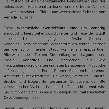
Heutzutage ist
eine venezianische Gondelfahrt
eine der
beliebtesten Touristenattraktionen und die beste Art, die
schwer erreichbaren Plätze und
versteckten Schätze von
Venedig
zu sehen.
Diese
wesentliche Gondelfahrt rund um Venedig
ermöglicht Ihnen, Sehenswürdigkeiten und Teile der Stadt
zu sehen, die sonst unzugänglich sind. Während Sie durch
Venedigs überwältigende Wasserstraßen fahren, erleben
Sie die schwimmende Stadt von einem einzigartigen
Blickwinkel aus. Treiben Sie entlang der
Lagunen
und
Kanäle
Venedigs
und entdecken Sie die
Hauptsehenswürdigkeiten und atemberaubenden Ausblicke
auf Venedig aus der Ferne. Erleben Sie atemberaubende
Architektur, majestätische Bauwerke, verzierte Paläste,
Brücken und Bögen. Ihr lizenzierter Gondoliere, der alle
venezianischen Wahrzeichen und die Geschichte kennt, wird
Sie durch den Canal Grande zu einigen der
malerischsten
Orte
Venedigs führen.
Reisen Sie in Komfort, Eleganz und Luxus mit diesem