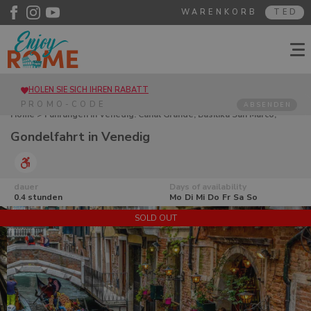
WARENKORB
TED
HOLEN SIE SICH IHREN RABATT
ABSENDEN
Home
>
Führungen in Venedig. Canal Grande, Basilika San Marco,
Inseln
> Gondelfahrt in Venedig
Gondelfahrt in Venedig
dauer
Days of availability
0.4 stunden
Mo
Di
Mi
Do
Fr
Sa
So
SOLD OUT