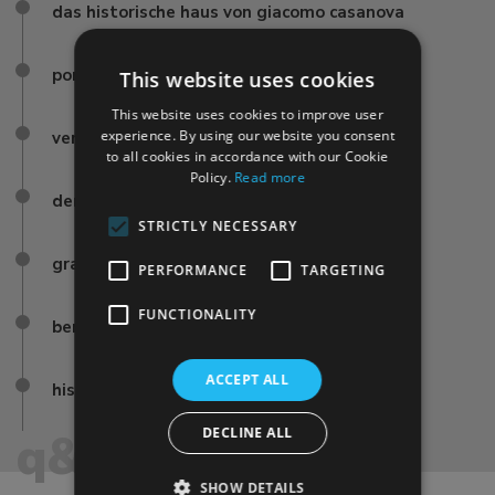
das historische haus von giacomo casanova
ponte di rialto
This website uses cookies
This website uses cookies to improve user
experience. By using our website you consent
venezianischen ufer
to all cookies in accordance with our Cookie
Policy.
Read more
der stadtteil san marco
STRICTLY NECESSARY
gran teatro la fenice
PERFORMANCE
TARGETING
FUNCTIONALITY
berühmte wahrzeichen von venedig
ACCEPT ALL
historisches venedig
DECLINE ALL
q&a
SHOW DETAILS