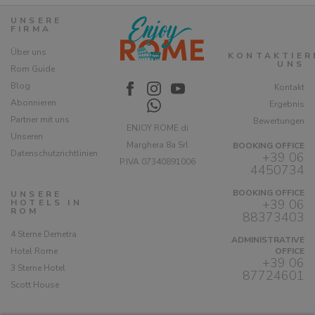
UNSERE
FIRMA
Über uns
KONTAKTIER
UNS
Rom Guide
Blog
Kontakt
Abonnieren
Ergebnis
Partner mit uns
Bewertungen
ENJOY ROME di
Unseren
Marghera 8a Srl
BOOKING OFFICE
Datenschutzrichtlinien
+39 06
P.IVA 07340891006
4450734
BOOKING OFFICE
UNSERE
+39 06
HOTELS IN
ROM
88373403
4 Sterne Demetra
ADMINISTRATIVE
Hotel Rome
OFFICE
+39 06
3 Sterne Hotel
87724601
Scott House