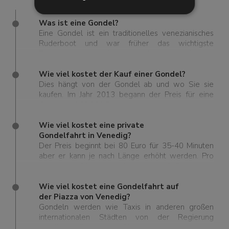
Was ist eine Gondel?
Eine Gondel ist ein traditionelles venezianisches
Ruderboot und war früher das wichtigste
Transportmittel in Venedig. Heutzutage ist die
venezianische Gondel eine der Hauptattraktionen
und ein Symbol, das fast gleichbedeutend mit der
Wie viel kostet der Kauf einer Gondel?
Stadt Venedig ist.
Dies hängt von der Gondel ab und wo Sie sie
kaufen. Im Jahr 2013 begann der Preis für eine
Gondel bei 38.000 Euro.
Wie viel kostet eine private
Gondelfahrt in Venedig?
Der Preis beginnt bei 80 Euro für 35-40 Minuten
aber er kann je nach Länge erhöht werden. Pro
zusätzliche 20 Minuten kostet sie 40 Euro mehr.
Bitte beachten Sie, dass, wie bei Taxis, die Preise
für eine Gondelfahrt in Venedig nach 19:00 Uhr auf
Wie viel kostet eine Gondelfahrt auf
100 Euro für dieselben 35-40 Minuten steigen und
der Piazza von Venedig?
pro zusätzliche 20 Minuten 50 Euro mehr kosten.
Gondeln werden wie Taxis in anderen großen
internationalen Städten von der Regierung
reguliert. Beachten Sie daher, dass der