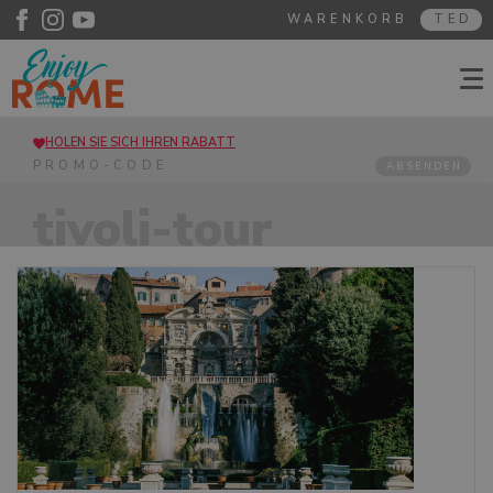
WARENKORB
TED
HOLEN SIE SICH IHREN RABATT
ABSENDEN
tivoli-tour