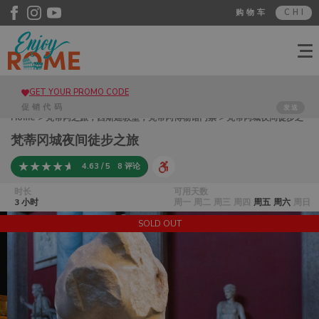
购物车
CHI
GET YOUR PROMO CODE
发送
Home
>
梵蒂冈之旅，西斯廷教堂，梵蒂冈博物馆门票
> 梵蒂冈城夜间徒步之
旅
梵蒂冈城夜间徒步之旅
4.63 / 5
8 评论
时长
可用天数
3 小时
周一
周二
周三
周四
周五
周六
周日
SOLD OUT