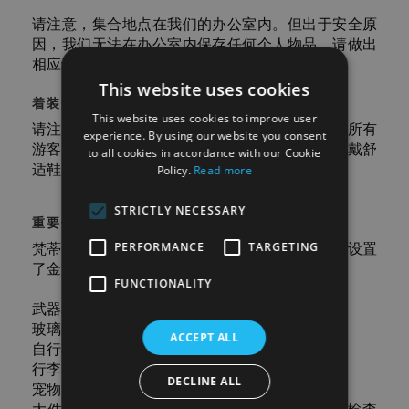
请注意，集合地点在我们的办公室内。但出于安全原
因，我们无法在办公室内保存任何个人物品，请做出
相应计划安排。
This website uses cookies
着装规范
This website uses cookies to improve user
请注意，西斯廷教堂全年遵守严格的着装要求。所有
experience. By using our website you consent
游客不能露肩，裤子/裙子必须达到膝盖。确保穿戴舒
to all cookies in accordance with our Cookie
适鞋履！
Policy.
Read more
STRICTLY NECESSARY
重要信息
PERFORMANCE
TARGETING
梵蒂冈施行严格的安保限制。大多数景点入口均设置
了金属探测器，因此严禁携带以下物品：
FUNCTIONALITY
武器和钝器（刀、长伞等）
玻璃瓶、气溶胶喷雾和酒
ACCEPT ALL
自行车、冰鞋和 segways 代步车
行李
DECLINE ALL
宠物