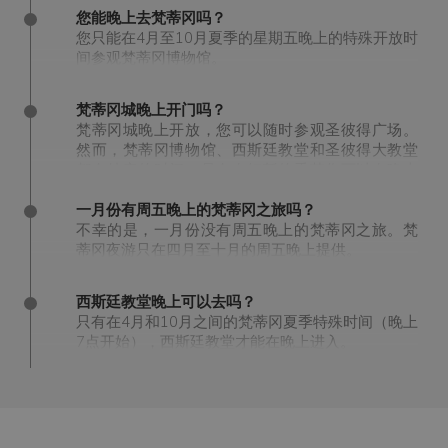
您能晚上去梵蒂冈吗？
您只能在4月至10月夏季的星期五晚上的特殊开放时
间参观梵蒂冈博物馆。
梵蒂冈城晚上开门吗？
梵蒂冈城晚上开放，您可以随时参观圣彼得广场。
然而，梵蒂冈博物馆、西斯廷教堂和圣彼得大教堂
都有特定的时间，只有在短暂的季节您可以在晚上
参观梵蒂冈的这些景点。还有，入场人数极其有
限，门票也是如此，所以建议提前预订好。
一月份有周五晚上的梵蒂冈之旅吗？
不幸的是，一月份没有周五晚上的梵蒂冈之旅。梵
蒂冈夜游只在四月至十月的周五晚上提供。
西斯廷教堂晚上可以去吗？
只有在4月和10月之间的梵蒂冈夏季特殊时间（晚上
7点开始），西斯廷教堂才能在晚上进入。