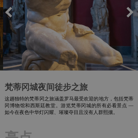
梵蒂冈城夜间徒步之旅
这趟独特的梵蒂冈之旅涵盖罗马最受欢迎的地方，包括梵蒂
冈博物馆和西斯廷教堂。游览梵蒂冈城的所有必看景点 —
如今在夜色中华灯闪耀、璀璨夺目且没有人群熙攘。