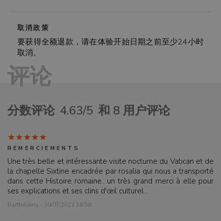
取消政策
要获得全额退款，请在体验开始日期之前至少24小时
取消。
评论
分数评论
4.63/5
和 8 用户评论
REMERCIEMENTS
Une très belle et intéressante visite nocturne du Vatican et de
la chapelle Sixtine encadrée par rosalia qui nous a transporté
dans cette Histoire romaine.. un très grand merci à elle pour
ses explications et ses clins d'œil culturel...
Barthélémy - 30/07/2022 18:58