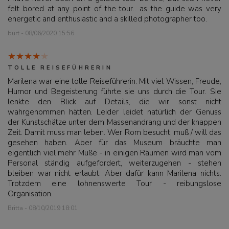
felt bored at any point of the tour.. as the guide was very
energetic and enthusiastic and a skilled photographer too.
burt - 08/06/2020 15:56
TOLLE REISEFÜHRERIN
Marilena war eine tolle Reiseführerin. Mit viel Wissen, Freude,
Humor und Begeisterung führte sie uns durch die Tour. Sie
lenkte den Blick auf Details, die wir sonst nicht
wahrgenommen hätten. Leider leidet natürlich der Genuss
der Kunstschätze unter dem Massenandrang und der knappen
Zeit. Damit muss man leben. Wer Rom besucht, muß / will das
gesehen haben. Aber für das Museum bräuchte man
eigentlich viel mehr Muße - in einigen Räumen wird man vom
Personal ständig aufgefordert, weiterzugehen - stehen
bleiben war nicht erlaubt. Aber dafür kann Marilena nichts.
Trotzdem eine lohnenswerte Tour - reibungslose
Organisation.
Britta - 08/10/2019 18:01