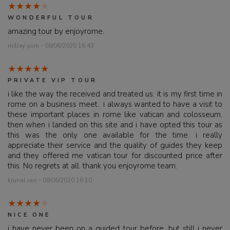
WONDERFUL TOUR
amazing tour by enjoyrome.
milley york - 08/06/2020 16:43
PRIVATE VIP TOUR
i like the way the received and treated us. it is my first time in
rome on a business meet.. i always wanted to have a visit to
these important places in rome like vatican and colosseum.
then when i landed on this site and i have opted this tour as
this was the only one available for the time. i really
appreciate their service and the quality of guides they keep
and they offered me vatican tour for discounted price after
this. No regrets at all. thank you enjoyrome team.
krunal rao - 08/06/2020 16:10
NICE ONE
i have never been on a guided tour before, but still i never