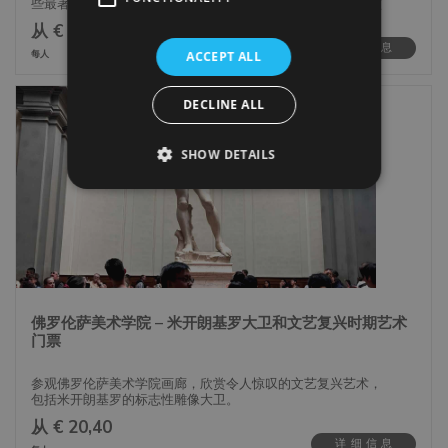
些最著名的艺术作品。博尔盖塞美术馆位于罗马最美丽的别墅
之一——博尔盖塞别墅的中心，拥有文艺复兴和巴洛克时期的
从 € 43,75
帕拉蒂尼山
杰出收藏。
详细信息
每人
ACCEPT ALL
博尔盖塞美术馆成立于1903年，拥有卡拉瓦乔、拉斐尔、提
在帕拉蒂尼山结束您的体验，这是城市最古老的部分，也是古
香和贝尔尼尼等世界著名艺术家的作品。最著名的作品包括贝
罗马的七座山丘之一。在这里，您可以俯瞰古代遗址，享受令
尔尼尼的《阿波罗与达芙妮》、提香的《神圣与世俗的爱》和
DECLINE ALL
人叹为观止的景色，提供了一个独特的视角，俯瞰罗马的历史
拉斐尔的《耶稣下葬》。
景观。
博尔盖塞美术馆不仅仅是一个博物馆，更是一场穿越意大利艺
SHOW DETAILS
术和历史的旅程。凭借这张免排队票，你可以避开长时间的等
加入我们，踏上这段无与伦比的时光之旅，近距离见证古罗马
待，尽情享受你的参观之旅，无压力地沉浸在艺术奇观中。
的辉煌。
博尔盖塞美术馆的建筑令人叹为观止，周围的花园也邀请你悠
参与这一难忘的体验，探索古罗马的精华，回到罗马帝国的时
闲漫步，为艺术和文化爱好者提供难忘的体验。不要错过在罗
代。
马心脏地带探索这一艺术珍宝的机会。
佛罗伦萨美术学院 – 米开朗基罗大卫和文艺复兴时期艺术
门票
参观佛罗伦萨美术学院画廊，欣赏令人惊叹的文艺复兴艺术，
包括米开朗基罗的标志性雕像大卫。
从 € 20,40
美术学院画廊由托斯卡纳大公、前神圣罗马帝国皇帝彼得·利奥
详细信息