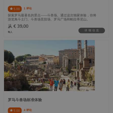
1 评论
5.00
探索罗马最著名的景点——斗兽场。通过这次独家体验，你将
游览角斗士门、斗兽场竞技场、罗马广场和帕拉蒂尼山。
从 € 39,00
详细信息
每人
通过斗兽场的角斗士门，你将步入角斗士们曾经走过的同一条
路……真真切切。这条侧门仅供角斗士使用，于2016年重新开
放，限量入场，带来独特而沉浸的体验。
罗马斗兽场标准体验
4 评论
5.00