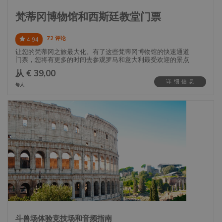
梵蒂冈博物馆和西斯廷教堂门票
72 评论
4.94
让您的梵蒂冈之旅最大化。有了这些梵蒂冈博物馆的快速通道
门票，您将有更多的时间去参观罗马和意大利最受欢迎的景点
之一——梵蒂冈博物馆和西斯廷教堂。
从 € 39,00
详细信息
避免长时间排队和等待时间，让您可以尽情探索梵蒂冈城。
每人
梵蒂冈的免排队之旅包括梵蒂冈博物馆的快速通道门票和西斯
廷教堂的参观，这样您将有更多的时间去发现梵蒂冈的无数宝
藏，如卡拉瓦乔、马车亭和拉斐尔的房间。
斗兽场体验竞技场和音频指南