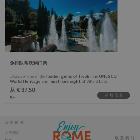
太罗和吉贝尔蒂的作品。
曾经装饰大教堂和洗礼堂外墙的文艺复兴时期的原作被移除，
以保护它们免受天气影响。幸运的是，这些杰作现在都可以在
佛罗伦萨大教堂博物馆内找到。该博物馆被称为“Opera del
Duomo博物馆”，专门致力于保护佛罗伦萨大教堂最珍贵的艺
术品和雕塑。
从大教堂的露台上，可以欣赏到佛罗伦萨市最美丽的风景。计
划您的访问，体验这些永恒的珍宝和佛罗伦萨的壮丽全景。
通过免排队门票，探索佛罗伦萨的标志性地标——布鲁内莱斯
免排队蒂沃利门票
基圆顶和佛罗伦萨大教堂博物馆。在一次难忘的访问中，欣赏
文艺复兴时期艺术和建筑的宏伟。
Discover one of the
hidden gems of Tivoli
- the
UNESCO
World Heritage
and
must-see sight
of Villa d’Este.
从 € 37,50
These Tivoli tickets include a visit to this very
magical
详细信息
destination just outside of Rome, Villa d’Este
. And you
每人
won’t have to worry about buying tickets or waiting in long
queues. These skip-the-line tickets will give you more time to
explore this
enchanting Italian Renaissance villa
at your
own pace and the
charming town of Tivoli
after.
公司简介
关于我们
联系我们