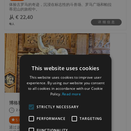
体验古罗马的奇迹，沉浸在标志性的斗兽场、罗马广场和帕拉
蒂尼山的旅程中。
从 € 22,40
详细信息
每人
欣赏罗马广场，这里曾是庙宇、教堂、参议院大楼和罗马共和
国最重要的地方的所在地。罗马广场是历史上最大的考古遗址
斗兽场
之一，展示了古罗马的宏伟。
从斗兽场开始您的冒险，这是罗马最重要和最令人印象深刻的
遗址之一。了解这个古老圆形竞技场的历史和宏伟，它象征着
罗马帝国的力量和文化。
This website uses cookies
This website uses cookies to improve user
experience. By using our website you consent
to all cookies in accordance with our Cookie
罗马广场
Policy.
Read more
博格赛美术馆免排队门票
接下来，参观罗马广场，这是罗马不可错过的景点之一。漫步
随后，你将探索罗马的七座山丘之一——帕拉蒂尼山。这是罗
STRICTLY NECESSARY
在保存完好的废墟中，沉浸在罗马帝国的丰富历史中，罗马帝
2 小时
马城最古老的部分，提供令人叹为观止的景色，并深入了解永
国曾是世界上最强大的文明。
恒之城的起源。
PERFORMANCE
TARGETING
2 评论
5.00
通过这张免排队票参观罗马的博尔盖塞美术馆，欣赏世界上一
FUNCTIONALITY