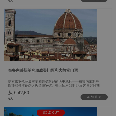
波尔多于1784年创立，收藏了享有盛誉的哥特式和文艺复兴
每人
时期的绘画以及佛罗伦萨艺术。美术学院画廊的亮点无疑是米
开朗基罗的大卫，这是文艺复兴时期最著名的雕塑之一。这座
高达17英尺的杰作，亲眼目睹更是令人惊叹。
凭借您的美术学院免排队门票，您将有机会探索其他伟大意大
利艺术家的作品，并参观贾姆波洛尼著名雕塑《劫持萨宾妇
女》的原始石膏模型。
发现佛罗伦萨美术学院画廊的永恒之美和历史意义。计划您的
访问，通过方便的免排队门票，体验米开朗基罗和其他文艺复
兴大师无与伦比的艺术。
布鲁内莱斯基穹顶攀登门票和大教堂门票
探索佛罗伦萨最重要和最受欢迎的历史地标——布鲁内莱斯基
圆顶和佛罗伦萨大教堂博物馆。登上这座16世纪文艺复兴时期
的标志性圆顶，它矗立在圣母百花大教堂之上，欣赏瓦萨里的
从 € 42,60
著名壁画。
详细信息
每人
作为意大利最大的教堂之一，佛罗伦萨大教堂展示了几位著名
文艺复兴艺术家的作品，包括安德烈·奥尔恰尼亚和塔德奥·加
迪。成立于1891年的佛罗伦萨大教堂博物馆收藏了许多为圣
SOLD OUT
母百花大教堂创作的原始艺术品，其中包括米开朗基罗、多那