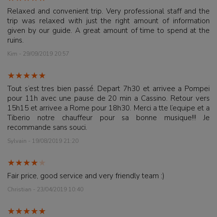
Relaxed and convenient trip. Very professional staff and the
trip was relaxed with just the right amount of information
given by our guide. A great amount of time to spend at the
ruins.
Kim - 29/09/2019 20:57
Tout s’est tres bien passé. Depart 7h30 et arrivee a Pompei
pour 11h avec une pause de 20 min a Cassino. Retour vers
15h15 et arrivee a Rome pour 18h30. Merci a tte l’equipe et a
Tiberio notre chauffeur pour sa bonne musique!!! Je
recommande sans souci.
Sylvain - 19/08/2019 21:20
Fair price, good service and very friendly team :)
Christian - 23/04/2019 10:40