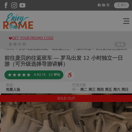
购物车
CHI
GET YOUR PROMO CODE
发送
Home
>
从罗马游览庞贝城。 嗨质量巴士。 门票和导游
> 前往庞贝的往返班车
— 罗马出发 12 小时独立一日游（可升级选择导游讲解）
前往庞贝的往返班车 — 罗马出发 12 小时独立一日
游（可升级选择导游讲解）
4.92 / 5
12 评论
类型
可用天数
凭票入场
周一
周二
周三
周四
周五
周六
周日
SOLD OUT