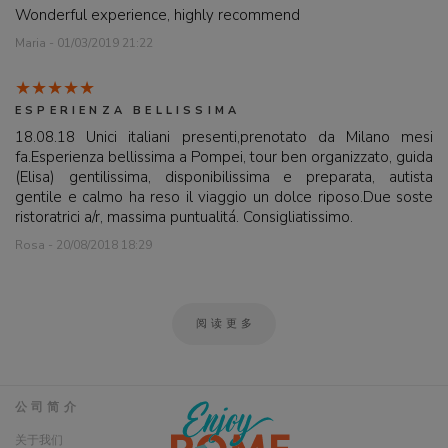
Wonderful experience, highly recommend
Maria - 01/03/2019 21:22
ESPERIENZA BELLISSIMA
18.08.18 Unici italiani presenti,prenotato da Milano mesi
fa.Esperienza bellissima a Pompei, tour ben organizzato, guida
(Elisa) gentilissima, disponibilissima e preparata, autista
gentile e calmo ha reso il viaggio un dolce riposo.Due soste
ristoratrici a/r, massima puntualitá. Consigliatissimo.
Rosa - 20/08/2018 18:29
阅读更多
公司简介
关于我们