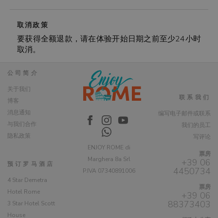
取消政策
要获得全额退款，请在体验开始日期之前至少24小时
取消。
公司简介
关于我们
联系我们
博客
消息通知
编写电子邮件或联系
与我们合作
我们的员工
隐私政策
写评论
ENJOY ROME di
票房
Marghera 8a Srl
+39 06
预订罗马酒店
4450734
P.IVA 07340891006
4 Star Demetra
票房
Hotel Rome
+39 06
88373403
3 Star Hotel Scott
House