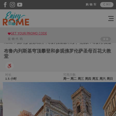
购物车
CHI
GET YOUR PROMO CODE
发送
Home
>
佛罗伦萨游览乌菲齐，布鲁内莱斯基冲天炉。 免排队
> 布鲁内列斯基
穹顶攀登和参观佛罗伦萨圣母百花大教堂
布鲁内列斯基穹顶攀登和参观佛罗伦萨圣母百花大教
堂
时长
可用天数
1.5 小时
周一
周二
周三
周四
周五
周六
周日