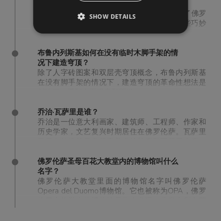
穹顶？
佛罗伦萨大师金匠菲利波·布鲁内列斯基设计了佛罗
SHOW DETAILS
伦萨圣母百花大教堂的自立圆顶，使用了一些巧妙
的建筑和结构解决方案，这在当时是不可取的。
布鲁内列斯基如何在没有临时木脚手架的情
况下建造穹顶？
除了人字砖图案和双层壳穹顶概念，布鲁内列斯基
在没有脚手架的情况下，建造穹顶的革命性想法是
创造了一系列水平绳索和石链。
乔治·瓦萨里是谁？
乔治是一位意大利画家、建筑师、工程师、作家和
历史学家，文艺复兴时期居住在佛罗伦萨。瓦萨里
最著名的建筑是乌菲齐美术馆长廊和瓦萨里走廊，
这是连接乌菲齐和阿尔诺河另一边的皮蒂宫的长
廊。除了对新圣母玛利亚教堂和圣克罗切教堂等中
佛罗伦萨圣母百花大教堂内的博物馆叫什么
世纪教堂的其他贡献和翻修外，瓦萨里也是一个成
名字？
就斐然的画家，他最著名的作品是《最后的审
佛罗伦萨大教堂里面的博物馆名字叫佛罗伦萨
判》，这幅壁画现存于佛罗伦萨圣母百花大教堂布
Opera del Duomo博物馆。它也被称为OPA，佛罗
鲁内列斯基穹顶的内部。
伦萨大教堂内的博物馆是您会发现一些意大利文艺
复兴时期最重要的雕塑。