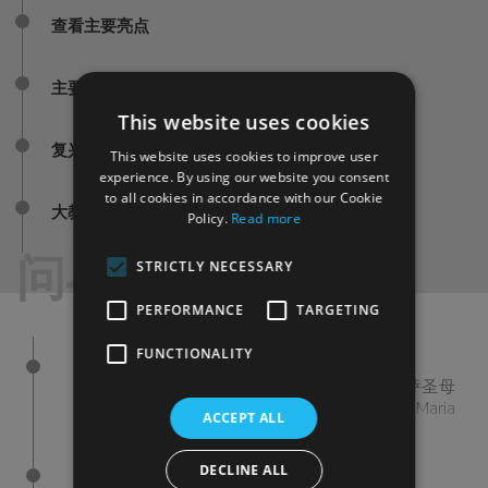
查看主要亮点
主要房间和著名的艺术品
This website uses cookies
复兴艺术与建筑
This website uses cookies to improve user
experience. By using our website you consent
to all cookies in accordance with our Cookie
大教堂露台
Policy.
Read more
问与答
STRICTLY NECESSARY
PERFORMANCE
TARGETING
FUNCTIONALITY
佛罗伦萨的大教堂叫什么？
佛罗伦萨著名的大教堂有很多名字：佛罗伦萨圣母
百花大教堂，正式名称为Cattedrale di Santa Maria
ACCEPT ALL
del Fiore或Cathedral of Saint Mary of the
Flower，也叫：佛罗伦萨百花大教堂（Duomo di
DECLINE ALL
Firenze）或简称百花大教堂。
是谁设计了佛罗伦萨圣母百花大教堂的自立