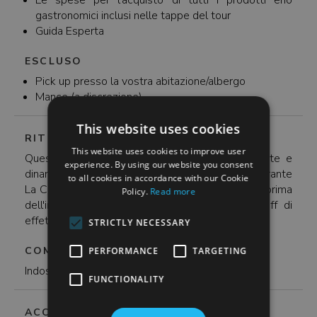
Le spese per l'acquisto di tutti i prodotti eno
spiacevoli sorprese.
gastronomici inclusi nelle tappe del tour
Guida Esperta
ESCLUSO
Pick up presso la vostra abitazione/albergo
Mance (a discrezione)
This website uses cookies
RITROVO
This website uses cookies to improve user
Questo tour di 4 ore a piedi inizia dalla vibrante e
experience. By using our website you consent
dinamica Piazza Campo de' Fiori davanti al ristorante
to all cookies in accordance with our Cookie
La Carbonara. Vi preghiamo di arrivare 15 minuti prima
Policy.
Read more
dell'inizio del tour per consentire al nostro staff di
effettuare il check-in in tutta tranquillità.
STRICTLY NECESSARY
COME VESTIRE
PERFORMANCE
TARGETING
Indossate abiti e scarpe comode.
FUNCTIONALITY
ACCESSIBILITA