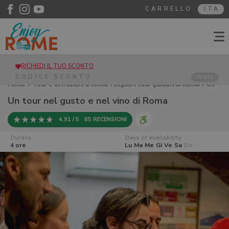
CARRELLO
ITA
RICHIEDI IL TUO SCONTO
INVIA
Home
>
Tour e attrazioni a Roma. I migliori tour guidati di Roma
> Un
tour nel gusto e nel vino di Roma
Un tour nel gusto e nel vino di Roma
4.91 / 5
65 RECENSIONI
Durata
Days of availability
4 ore
Lu
Ma
Me
Gi
Ve
Sa
Do