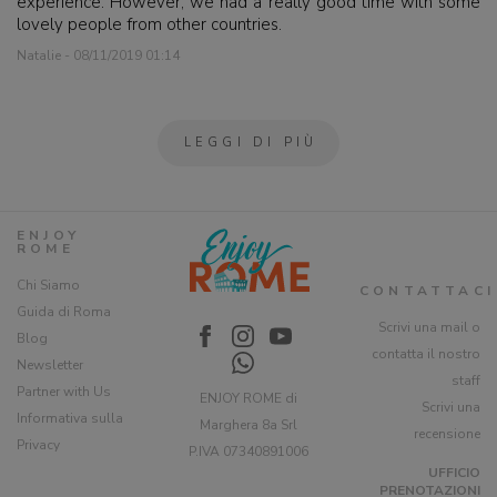
experience. However, we had a really good time with some
lovely people from other countries.
Natalie - 08/11/2019 01:14
LEGGI DI PIÙ
ENJOY
ROME
Chi Siamo
CONTATTACI
Guida di Roma
Scrivi una mail o
Blog
contatta il nostro
Newsletter
staff
Partner with Us
ENJOY ROME di
Scrivi una
Informativa sulla
Marghera 8a Srl
recensione
Privacy
P.IVA 07340891006
UFFICIO
PRENOTAZIONI