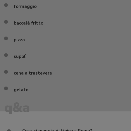
formaggio
baccalà fritto
pizza
supplì
cena a trastevere
gelato
q&a
Cosa si mangia di tipico a Roma?