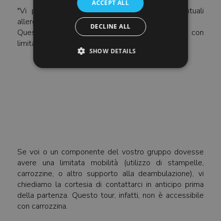
ACCEPT ALL
"Vi preghiamo di informarci in anticipo di eventuali
allergie o intolleranze al cibo.
DECLINE ALL
Questo tour non è accessibile per persone con
limitata mobilità.
SHOW DETAILS
Se voi o un componente del vostro gruppo dovesse
avere una limitata mobilità (utilizzo di stampelle,
carrozzine, o altro supporto alla deambulazione), vi
chiediamo la cortesia di contattarci in anticipo prima
della partenza. Questo tour, infatti, non è accessibile
con carrozzina.