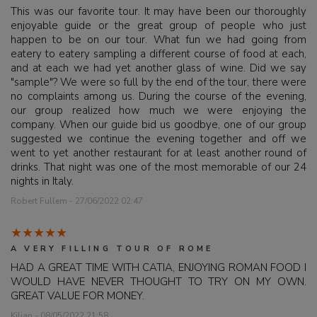
This was our favorite tour. It may have been our thoroughly
enjoyable guide or the great group of people who just
happen to be on our tour. What fun we had going from
eatery to eatery sampling a different course of food at each,
and at each we had yet another glass of wine. Did we say
"sample"? We were so full by the end of the tour, there were
no complaints among us. During the course of the evening,
our group realized how much we were enjoying the
company. When our guide bid us goodbye, one of our group
suggested we continue the evening together and off we
went to yet another restaurant for at least another round of
drinks. That night was one of the most memorable of our 24
nights in Italy.
Robert Fullem - 27/06/2022 02:47
A VERY FILLING TOUR OF ROME
HAD A GREAT TIME WITH CATIA, ENJOYING ROMAN FOOD I
WOULD HAVE NEVER THOUGHT TO TRY ON MY OWN.
GREAT VALUE FOR MONEY.
Kilian - 08/05/2022 21:58