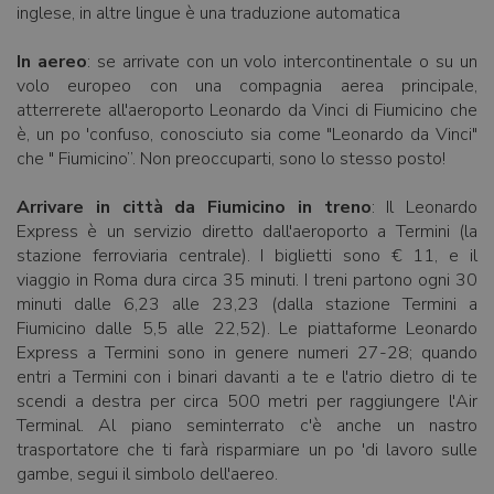
inglese, in altre lingue è una traduzione automatica
In aereo
: se arrivate con un volo intercontinentale o su un
volo europeo con una compagnia aerea principale,
atterrerete all'aeroporto Leonardo da Vinci di Fiumicino che
è, un po 'confuso, conosciuto sia come "Leonardo da Vinci"
che " Fiumicino”. Non preoccuparti, sono lo stesso posto!
Arrivare in città da Fiumicino in treno
: Il Leonardo
Express è un servizio diretto dall'aeroporto a Termini (la
stazione ferroviaria centrale). I biglietti sono € 11, e il
viaggio in Roma dura circa 35 minuti. I treni partono ogni 30
minuti dalle 6,23 alle 23,23 (dalla stazione Termini a
Fiumicino dalle 5,5 alle 22,52). Le piattaforme Leonardo
Express a Termini sono in genere numeri 27-28; quando
entri a Termini con i binari davanti a te e l'atrio dietro di te
scendi a destra per circa 500 metri per raggiungere l'Air
Terminal. Al piano seminterrato c'è anche un nastro
trasportatore che ti farà risparmiare un po 'di lavoro sulle
gambe, segui il simbolo dell'aereo.