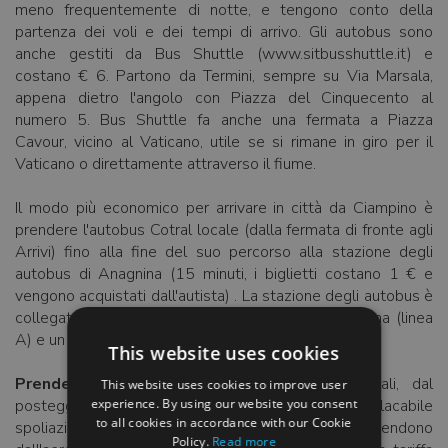
meno frequentemente di notte, e tengono conto della
partenza dei voli e dei tempi di arrivo. Gli autobus sono
anche gestiti da Bus Shuttle (www.sitbusshuttle.it) e
costano € 6. Partono da Termini, sempre su Via Marsala,
appena dietro l'angolo con Piazza del Cinquecento al
numero 5. Bus Shuttle fa anche una fermata a Piazza
Cavour, vicino al Vaticano, utile se si rimane in giro per il
Vaticano o direttamente attraverso il fiume.
Il modo più economico per arrivare in città da Ciampino è
prendere l'autobus Cotral locale (dalla fermata di fronte agli
Arrivi) fino alla fine del suo percorso alla stazione degli
autobus di Anagnina (15 minuti, i biglietti costano 1 € e
vengono acquistati dall'autista) . La stazione degli autobus è
collegata alla stazione della metropolitana Anagnina (linea
A) e un altro biglietto da € 1 ti porterà in città.
This website uses cookies
Prendere un taxi
: usare sempre i taxi ufficiali, dal
This website uses cookies to improve user
experience. By using our website you consent
posteggio dei taxi. Nel tentativo di combattere l'implacabile
to all cookies in accordance with our Cookie
spoliazione dei visitatori nel momento in cui scendono
Policy.
Read more