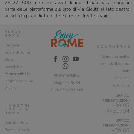
25-27, 500 metri più avanti lungo i binari dalla maggior
parte delle piattaforme sul lato di Via Giolitti (il lato destro
se si ha la pista dietro di te e i treni di fronte a voi).
ENJOY
ROME
Chi Siamo
CONTATTACI
Guida di Roma
Scrivi una mail o
Blog
contatta il nostro
Newsletter
staff
Partner with Us
ENJOY ROME di
Scrivi una
Informativa sulla
Marghera 8a Srl
recensione
Privacy
P.IVA 07340891006
UFFICIO
PRENOTAZIONI
+39 06
I NOSTRI
HOTEL A
4450734
ROMA
UFFICIO
Demetra Hotel
PRENOTAZIONI
+39 06
Rome - 4 stelle