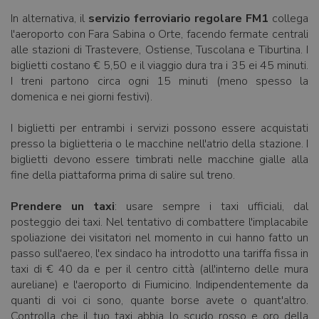
In alternativa, il
servizio ferroviario regolare FM1
collega
l'aeroporto con Fara Sabina o Orte, facendo fermate centrali
alle stazioni di Trastevere, Ostiense, Tuscolana e Tiburtina. I
biglietti costano € 5,50 e il viaggio dura tra i 35 ei 45 minuti.
I treni partono circa ogni 15 minuti (meno spesso la
domenica e nei giorni festivi).
I biglietti per entrambi i servizi possono essere acquistati
presso la biglietteria o le macchine nell'atrio della stazione. I
biglietti devono essere timbrati nelle macchine gialle alla
fine della piattaforma prima di salire sul treno.
Prendere un taxi
: usare sempre i taxi ufficiali, dal
posteggio dei taxi. Nel tentativo di combattere l'implacabile
spoliazione dei visitatori nel momento in cui hanno fatto un
passo sull'aereo, l'ex sindaco ha introdotto una tariffa fissa in
taxi di € 40 da e per il centro città (all'interno delle mura
aureliane) e l'aeroporto di Fiumicino. Indipendentemente da
quanti di voi ci sono, quante borse avete o quant'altro.
Controlla che il tuo taxi abbia lo scudo rosso e oro della