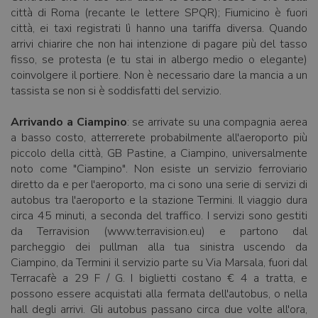
città di Roma (recante le lettere SPQR); Fiumicino è fuori
città, ei taxi registrati lì hanno una tariffa diversa. Quando
arrivi chiarire che non hai intenzione di pagare più del tasso
fisso, se protesta (e tu stai in albergo medio o elegante)
coinvolgere il portiere. Non è necessario dare la mancia a un
tassista se non si è soddisfatti del servizio.
Arrivando a Ciampino
: se arrivate su una compagnia aerea
a basso costo, atterrerete probabilmente all'aeroporto più
piccolo della città, GB Pastine, a Ciampino, universalmente
noto come "Ciampino". Non esiste un servizio ferroviario
diretto da e per l'aeroporto, ma ci sono una serie di servizi di
autobus tra l'aeroporto e la stazione Termini. Il viaggio dura
circa 45 minuti, a seconda del traffico. I servizi sono gestiti
da Terravision (www.terravision.eu) e partono dal
parcheggio dei pullman alla tua sinistra uscendo da
Ciampino, da Termini il servizio parte su Via Marsala, fuori dal
Terracafè a 29 F / G. I biglietti costano € 4 a tratta, e
possono essere acquistati alla fermata dell'autobus, o nella
hall degli arrivi. Gli autobus passano circa due volte all'ora,