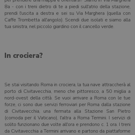
per prendere una mappa e orientarsi? Siamo in Via Marghera
8a - con i treni dietro di te a piedi sull'atrio della stazione,
prendi l'uscita a destra e sei su Via Marghera (quella con
Caffe Trombetta all'angolo). Scendi due isolati e siamo alla
tua sinistra, nel piccolo giardino con il cancello verde.
In crociera?
Se stai visitando Roma in crociera, la tua nave attraccherà al
porto di Civitavecchia, meno che pittoresco, a 50 miglia a
nord-ovest della città. Se vuoi arrivare a Roma con le tue
forze, ci sono due servizi ferroviari per Roma dalla stazione
di Civitavecchia, una fermata alla Stazione San Pietro
(comoda per il Vaticano), l'altra a Roma Termini. I servizi di
solito funzionano due volte all'ora e prendono c. 1 ora. I treni
da Civitavecchia a Termini arrivano e partono da piattaforme