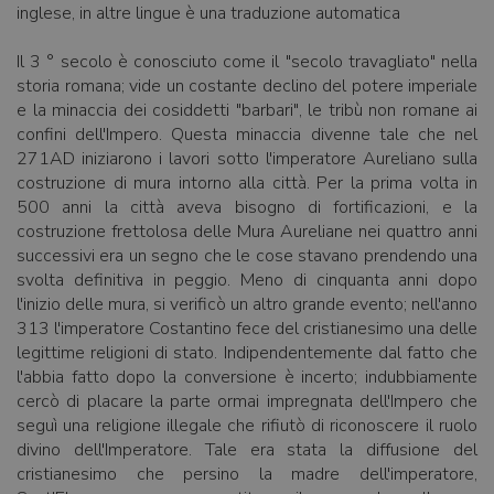
inglese, in altre lingue è una traduzione automatica
Il 3 ° secolo è conosciuto come il "secolo travagliato" nella
storia romana; vide un costante declino del potere imperiale
e la minaccia dei cosiddetti "barbari", le tribù non romane ai
confini dell'Impero. Questa minaccia divenne tale che nel
271AD iniziarono i lavori sotto l'imperatore Aureliano sulla
costruzione di mura intorno alla città. Per la prima volta in
500 anni la città aveva bisogno di fortificazioni, e la
costruzione frettolosa delle Mura Aureliane nei quattro anni
successivi era un segno che le cose stavano prendendo una
svolta definitiva in peggio. Meno di cinquanta anni dopo
l'inizio delle mura, si verificò un altro grande evento; nell'anno
313 l'imperatore Costantino fece del cristianesimo una delle
legittime religioni di stato. Indipendentemente dal fatto che
l'abbia fatto dopo la conversione è incerto; indubbiamente
cercò di placare la parte ormai impregnata dell'Impero che
seguì una religione illegale che rifiutò di riconoscere il ruolo
divino dell'Imperatore. Tale era stata la diffusione del
cristianesimo che persino la madre dell'imperatore,