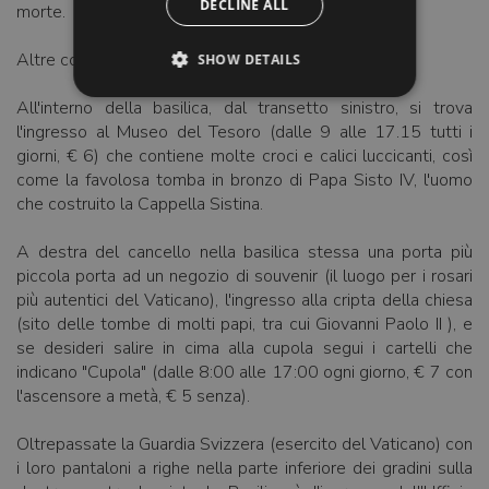
DECLINE ALL
morte.
Altre cose da visitare intorno alla Basilica.
SHOW DETAILS
All'interno della basilica, dal transetto sinistro, si trova
l'ingresso al Museo del Tesoro (dalle 9 alle 17.15 tutti i
giorni, € 6) che contiene molte croci e calici luccicanti, così
come la favolosa tomba in bronzo di Papa Sisto IV, l'uomo
che costruito la Cappella Sistina.
A destra del cancello nella basilica stessa una porta più
piccola porta ad un negozio di souvenir (il luogo per i rosari
più autentici del Vaticano), l'ingresso alla cripta della chiesa
(sito delle tombe di molti papi, tra cui Giovanni Paolo II ), e
se desideri salire in cima alla cupola segui i cartelli che
indicano "Cupola" (dalle 8:00 alle 17:00 ogni giorno, € 7 con
l'ascensore a metà, € 5 senza).
Oltrepassate la Guardia Svizzera (esercito del Vaticano) con
i loro pantaloni a righe nella parte inferiore dei gradini sulla