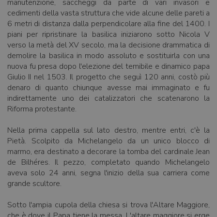
manutenzione, saccheggi da parte di vari invasori e
cedimenti della vasta struttura che vide alcune delle pareti a
6 metri di distanza dalla perpendicolare alla fine del 1400. I
piani per ripristinare la basilica iniziarono sotto Nicola V
verso la metà del XV secolo, ma la decisione drammatica di
demolire la basilica in modo assoluto e sostituirla con una
nuova fu presa dopo l'elezione del temibile e dinamico papa
Giulio II nel 1503. Il progetto che seguì 120 anni, costò più
denaro di quanto chiunque avesse mai immaginato e fu
indirettamente uno dei catalizzatori che scatenarono la
Riforma protestante.
Nella prima cappella sul lato destro, mentre entri, c'è la
Pietà. Scolpito da Michelangelo da un unico blocco di
marmo, era destinato a decorare la tomba del cardinale Jean
de Bilhéres. Il pezzo, completato quando Michelangelo
aveva solo 24 anni, segna l'inizio della sua carriera come
grande scultore.
Sotto l'ampia cupola della chiesa si trova l'Altare Maggiore,
che è dove il Papa tiene la messa. L'altare maggiore si erge