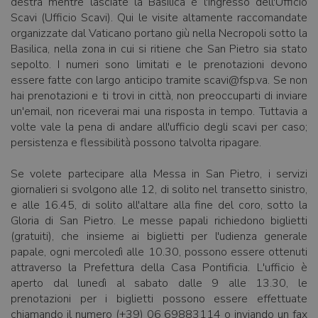
destra mentre lasciate la Basilica è l'ingresso dell'Ufficio
Scavi (Ufficio Scavi). Qui le visite altamente raccomandate
organizzate dal Vaticano portano giù nella Necropoli sotto la
Basilica, nella zona in cui si ritiene che San Pietro sia stato
sepolto. I numeri sono limitati e le prenotazioni devono
essere fatte con largo anticipo tramite scavi@fsp.va. Se non
hai prenotazioni e ti trovi in ​​città, non preoccuparti di inviare
un'email, non riceverai mai una risposta in tempo. Tuttavia a
volte vale la pena di andare all'ufficio degli scavi per caso;
persistenza e flessibilità possono talvolta ripagare.
Se volete partecipare alla Messa in San Pietro, i servizi
giornalieri si svolgono alle 12, di solito nel transetto sinistro,
e alle 16.45, di solito all'altare alla fine del coro, sotto la
Gloria di San Pietro. Le messe papali richiedono biglietti
(gratuiti), che insieme ai biglietti per l'udienza generale
papale, ogni mercoledì alle 10.30, possono essere ottenuti
attraverso la Prefettura della Casa Pontificia. L'ufficio è
aperto dal lunedì al sabato dalle 9 alle 13.30, le
prenotazioni per i biglietti possono essere effettuate
chiamando il numero (+39) 06 69883114 o inviando un fax