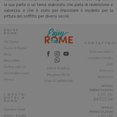
la sua parte in un tema elaborato che parla di redenzione e
salvezza, e che è stato per impostare il modello per la
pittura del soffitto per diversi secoli.
ENJOY
ROME
Chi Siamo
CONTATTACI
Guida di Roma
Scrivi una mail o
Blog
contatta il nostro
Newsletter
staff
Partner with Us
ENJOY ROME di
Scrivi una
Informativa sulla
Marghera 8a Srl
recensione
Privacy
P.IVA 07340891006
UFFICIO
PRENOTAZIONI
+39 06
I NOSTRI
HOTEL A
4450734
ROMA
UFFICIO
Demetra Hotel
PRENOTAZIONI
+39 06
Rome - 4 stelle