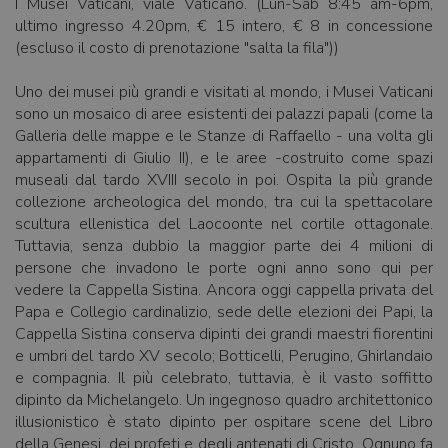
I Musei Vaticani, viale Vaticano. (Lun-Sab 8:45 am-6pm,
ultimo ingresso 4.20pm, € 15 intero, € 8 in concessione
(escluso il costo di prenotazione "salta la fila"))
Uno dei musei più grandi e visitati al mondo, i Musei Vaticani
sono un mosaico di aree esistenti dei palazzi papali (come la
Galleria delle mappe e le Stanze di Raffaello - una volta gli
appartamenti di Giulio II), e le aree -costruito come spazi
museali dal tardo XVIII secolo in poi. Ospita la più grande
collezione archeologica del mondo, tra cui la spettacolare
scultura ellenistica del Laocoonte nel cortile ottagonale.
Tuttavia, senza dubbio la maggior parte dei 4 milioni di
persone che invadono le porte ogni anno sono qui per
vedere la Cappella Sistina. Ancora oggi cappella privata del
Papa e Collegio cardinalizio, sede delle elezioni dei Papi, la
Cappella Sistina conserva dipinti dei grandi maestri fiorentini
e umbri del tardo XV secolo; Botticelli, Perugino, Ghirlandaio
e compagnia. Il più celebrato, tuttavia, è il vasto soffitto
dipinto da Michelangelo. Un ingegnoso quadro architettonico
illusionistico è stato dipinto per ospitare scene del Libro
della Genesi, dei profeti e degli antenati di Cristo. Ognuno fa