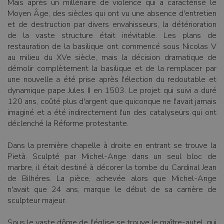
Mais après un millénaire de violence qui a caractérisé le
Moyen Âge, des siècles qui ont vu une absence d'entretien
et de destruction par divers envahisseurs, la détérioration
de la vaste structure était inévitable. Les plans de
restauration de la basilique ont commencé sous Nicolas V
au milieu du XVe siècle, mais la décision dramatique de
démolir complètement la basilique et de la remplacer par
une nouvelle a été prise après l'élection du redoutable et
dynamique pape Jules II en 1503. Le projet qui suivi a duré
120 ans, coûté plus d'argent que quiconque ne l'avait jamais
imaginé et a été indirectement l'un des catalyseurs qui ont
déclenché la Réforme protestante.
Dans la première chapelle à droite en entrant se trouve la
Pietà. Sculpté par Michel-Ange dans un seul bloc de
marbre, il était destiné à décorer la tombe du Cardinal Jean
de Bilhéres. La pièce, achevée alors que Michel-Ange
n'avait que 24 ans, marque le début de sa carrière de
sculpteur majeur.
Sous le vaste dôme de l'église se trouve le maître-autel, qui