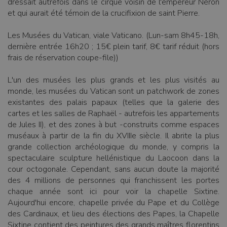
dressait autrefois dans le cirque voisin de l'empereur Néron
et qui aurait été témoin de la crucifixion de saint Pierre.
Les Musées du Vatican, viale Vaticano. (Lun-sam 8h45-18h,
dernière entrée 16h20 ; 15€ plein tarif, 8€ tarif réduit (hors
frais de réservation coupe-file))
L'un des musées les plus grands et les plus visités au
monde, les musées du Vatican sont un patchwork de zones
existantes des palais papaux (telles que la galerie des
cartes et les salles de Raphaël - autrefois les appartements
de Jules II), et des zones à but -construits comme espaces
muséaux à partir de la fin du XVIIIe siècle. Il abrite la plus
grande collection archéologique du monde, y compris la
spectaculaire sculpture hellénistique du Laocoon dans la
cour octogonale. Cependant, sans aucun doute la majorité
des 4 millions de personnes qui franchissent les portes
chaque année sont ici pour voir la chapelle Sixtine.
Aujourd'hui encore, chapelle privée du Pape et du Collège
des Cardinaux, et lieu des élections des Papes, la Chapelle
Sixtine contient des peintures des grands maîtres florentins