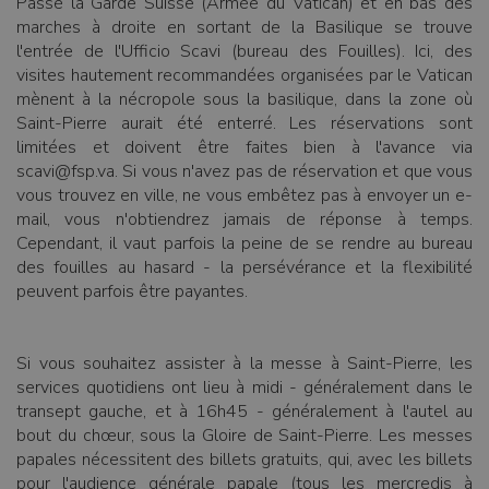
Passé la Garde Suisse (Armée du Vatican) et en bas des
marches à droite en sortant de la Basilique se trouve
l'entrée de l'Ufficio Scavi (bureau des Fouilles). Ici, des
visites hautement recommandées organisées par le Vatican
mènent à la nécropole sous la basilique, dans la zone où
Saint-Pierre aurait été enterré. Les réservations sont
limitées et doivent être faites bien à l'avance via
scavi@fsp.va. Si vous n'avez pas de réservation et que vous
vous trouvez en ville, ne vous embêtez pas à envoyer un e-
mail, vous n'obtiendrez jamais de réponse à temps.
Cependant, il vaut parfois la peine de se rendre au bureau
des fouilles au hasard - la persévérance et la flexibilité
peuvent parfois être payantes.
Si vous souhaitez assister à la messe à Saint-Pierre, les
services quotidiens ont lieu à midi - généralement dans le
transept gauche, et à 16h45 - généralement à l'autel au
bout du chœur, sous la Gloire de Saint-Pierre. Les messes
papales nécessitent des billets gratuits, qui, avec les billets
pour l'audience générale papale (tous les mercredis à