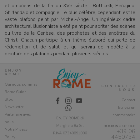
et ombriens de la fin du XVe siècle ; Botticelli, Perugino,
Ghirlandaio et compagnie. Le plus célèbre, cependant, est le
vaste plafond peint par Michel-Ange. Un ingénieux cadre
architectural illusionniste a été peint pour abriter des scènes
du livre de la Genèse, des prophètes et des ancêtres du
Christ. Chacun participe à un thème élaboré qui parle de
rédemption et de salut, et qui servira de modèle à la
peinture des plafonds pendant plusieurs siècles.
ENJOY
ROME
Qui nous sommes
CONTACTEZ
NOUS
Rome Guide
Blog
Contact
Newsletter
Ecrivez un
Partenaire avec
commentaire
ENJOY ROME di
nous
Marghera 8a Srl
BOOKING OFFICE
Notre Privacy
+39 06
P.IVA 07340891006
4450734
Policy