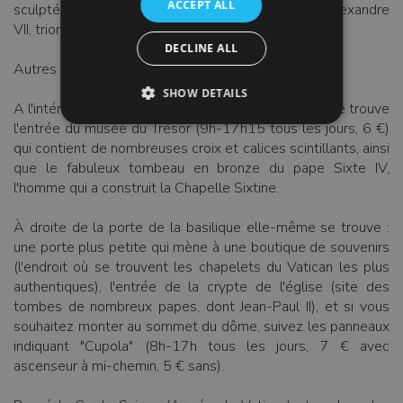
ACCEPT ALL
sculpté au-dessus duquel s'agenouille la figure d'Alexandre
VII, triomphant dans la prière et vainqueur de la mort.
DECLINE ALL
Autres choses à visiter autour de la Basilique :
SHOW DETAILS
A l'intérieur de la basilique, par le transept gauche, se trouve
l'entrée du musée du Trésor (9h-17h15 tous les jours, 6 €)
qui contient de nombreuses croix et calices scintillants, ainsi
que le fabuleux tombeau en bronze du pape Sixte IV,
l'homme qui a construit la Chapelle Sixtine.
À droite de la porte de la basilique elle-même se trouve :
une porte plus petite qui mène à une boutique de souvenirs
(l'endroit où se trouvent les chapelets du Vatican les plus
authentiques), l'entrée de la crypte de l'église (site des
tombes de nombreux papes, dont Jean-Paul II), et si vous
souhaitez monter au sommet du dôme, suivez les panneaux
indiquant "Cupola" (8h-17h tous les jours, 7 € avec
ascenseur à mi-chemin, 5 € sans).