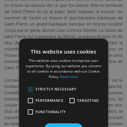
se trouve au-dessus de ce que l'on pense être le tombeau
de Saint-Pierre et où le pape tient toujours la messe. Au
sommet de l'autel se trouve le spectaculaire baldaquin de
Saint-Pierre, un grand baldaquin baroque en bronze sculpté
conçu par le génie discret Gian Lorenzo Bernini. La Gloire de
saint Pierre est également du Bernin, la masse de bois et de
stuc doré qui éclate autour de la fenêtre ovale portant la
colombe, représentation de l'Esprit Saint. En dessous se
This website uses cookies
trouve le trône symbolique des papes, coulé en bronze pour
This website uses cookies to improve user
envelopper un trône en bois connu sous le nom de trône de
experience. By using our website you consent
Saint-Pierre.
to all cookies in accordance with our Cookie
Policy.
Read more
Lorsque Bernini mourut à l'âge de 82 ans, il travaillait sur le
tombeau d'Alexandre VII, juste au-delà du transept gauche.
STRICTLY NECESSARY
Complété par l'atelier de Bernini, c'est une fabuleuse
solution théâtrale à l'endroit problématique au-dessus du
PERFORMANCE
TARGETING
couloir de service. Bernini a revêtu la porte de marbre noir,
d'où émerge un squelette doré. Représentant la Mort, le
FUNCTIONALITY
squelette enserre un sablier, rappel du passage incessant
du temps, et est enveloppé d'un manteau de marbre sicilien