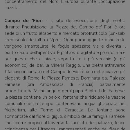
concentramento del Nord L'Europa durante l'occupazione
nazista.
Campo de 'Fiori
- Il sito dell'esecuzione degli eretici
durante l'Inquisizione, la Piazza del Campo de' Fiori è ora
sede di un frutto all'aperto e mercato ortofrutticolo (lun-sab,
crepuscolo dell'alba-c.2pm). Ogni pomeriggio le bancarelle
vengono smantellate, le foglie spazzate via e diventa il
punto caldo dell'aperitivo. È piuttosto agitato e pronto, ma è
per questo che ci piace, soprattutto il più vecchio (e più
economico) dei bar, la Vineria Reggio. Una pietra attraverso
il fascino incantato del Campo de'Fiori è una delle piazze più
eleganti di Roma, la Piazza Farnese. Dominata dal Palazzo
Farnese (ora Ambasciata di Francia) parzialmente
progettata da Michelangelo per il papa Paolo III dei Farnese,
la piazza contiene un paio di fontane che riciclano le vasche
comunali che un tempo contenevano acqua ghiacciata nel
frigidarium, alle Terme di Caracalla. Le fontane sono
sormontate dal fiore di giglio, simbolo della famiglia Farnese,
che ricorre proprio attraverso la facciata del palazzo, felice
coincidenza per i francesi, rappresentati anche dal fleur de