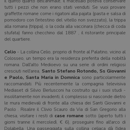
il quinto quarto dell'animale, il macellaio poteva conservare
tutti i pezzi che non erano stati venduti. Se vuoi provare
graffette romane come i rigatoni alla pajata (pasta e salsa di
pomodoro con l'intestino del vitello non svezzato), la trippa
alla romana (trippa), o la coda alla vaccinara (checca di coda
stufata) fanno checchino dal 1887 , il ristorante principale
del quartiere.
Celio
- La collina Celio, proprio di fronte al Palatino, vicino al
Colosseo, un tempo era la residenza preferita della nobiltà
romana. Dall'alto Medioevo su una serie di ordini religiosi
cresciuti nell'area,
Santo Stefano Rotondo, Ss Giovanni
e Paolo, Santa Maria in Domnica
sono particolarmente
raccomandati. Più recentemente la compagnia televisiva
Mediaset di Silvio Berlusconi ha costruito qui i suoi studi -
insolitamente non invadenti, il complesso si nasconde dietro
le mura medievali di fronte alla chiesa dei Santi Giovanni e
Paolo . Risalire il Clivio Scauro da Via di San Gregorio alla
chiesa, visitare i resti di
case romane
sotto (aperto tutti i
giorni tranne il mercoledì, € 6), proseguire fino all'arco di
Dolabella. Una passeggiata sulla collina celiaca dà l'idea