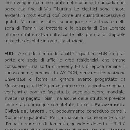
morti vengono commemorate nel monumento ai caduti nel
parco alla fine di Via Tiburtina. Le cicatrici sono ancora
evidenti in molti edifici, così come una quantità eccessiva di
graffiti. Ma non lasciatevi scoraggiare, se vi trovate nella
zona di Termini, le trattorie e la pizzeria di San Lorenzo
offrono un'alternativa rinfrescante alla pletora di trappole
turistiche desolate intorno alla stazione.
EUR
- A sud del centro della città, il quartiere EUR è in gran
parte ora sede di uffici e aree residenziali che amano
considerarsi una sorta di Beverly Hills di epoca romana. Il
curioso nome, pronunciato AY-OOR, deriva dall'Esposizione
Universale di Roma, un grande evento progettato da
Mussolini per il 1942 per celebrare ciò che avrebbe segnato
vent'anni di dominio fascista. La seconda guerra mondiale,
invece, ha pagato i piani, ma alcune delle strutture previste
sono state comunque completate, tra cui il
Palazzo della
Civiltà del lavoro
, più popolarmente conosciuto come il
"Colosseo quadrato". Per la massima sconvolgente visita
d'impatto surreale di domenica, quando è deserta. L'EUR è