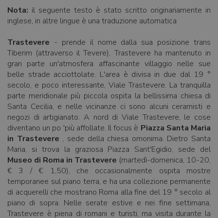
Nota:
il seguente testo è stato scritto originariamente in
inglese, in altre lingue è una traduzione automatica
Trastevere
- prende il nome dalla sua posizione trans
Tiberim (attraverso il Tevere), Trastevere ha mantenuto in
gran parte un'atmosfera affascinante villaggio nelle sue
belle strade acciottolate. L'area è divisa in due dal 19 °
secolo, e poco interessante, Viale Trastevere. La tranquilla
parte meridionale più piccola ospita la bellissima chiesa di
Santa Cecilia, e nelle vicinanze ci sono alcuni ceramisti e
negozi di artigianato. A nord di Viale Trastevere, le cose
diventano un po 'più affollate. Il focus è
Piazza Santa Maria
in Trastevere
, sede della chiesa omonima. Dietro Santa
Maria, si trova la graziosa Piazza Sant'Egidio, sede del
Museo di Roma in Trastevere
(martedì-domenica, 10-20,
€ 3 / € 1,50), che occasionalmente ospita mostre
temporanee sul piano terra, e ha una collezione permanente
di acquerelli che mostrano Roma alla fine del 19 ° secolo al
piano di sopra. Nelle serate estive e nei fine settimana,
Trastevere è piena di romani e turisti, ma visita durante la