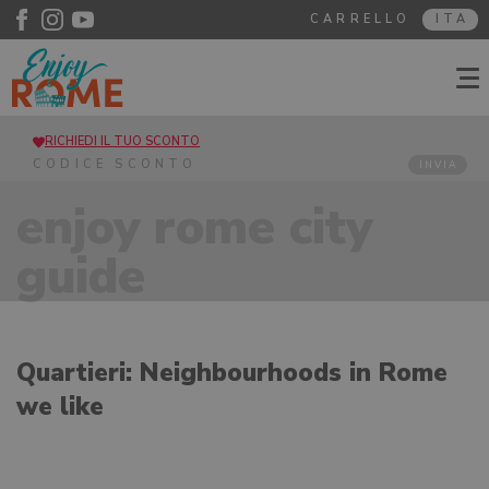
CARRELLO
ITA
RICHIEDI IL TUO SCONTO
INVIA
enjoy rome city
guide
Quartieri: Neighbourhoods in Rome
we like