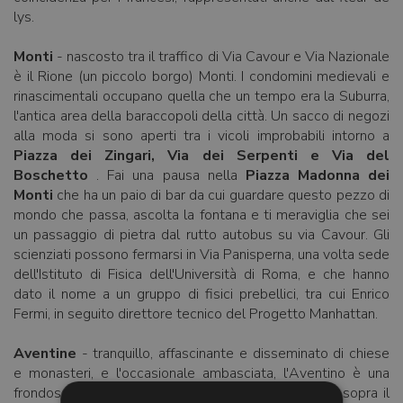
lys.
Monti
- nascosto tra il traffico di Via Cavour e Via Nazionale
è il Rione (un piccolo borgo) Monti. I condomini medievali e
rinascimentali occupano quella che un tempo era la Suburra,
l'antica area della baraccopoli della città. Un sacco di negozi
alla moda si sono aperti tra i vicoli improbabili intorno a
Piazza dei Zingari, Via dei Serpenti e Via del
Boschetto
. Fai una pausa nella
Piazza Madonna dei
Monti
che ha un paio di bar da cui guardare questo pezzo di
mondo che passa, ascolta la fontana e ti meraviglia che sei
un passaggio di pietra dal rutto autobus su via Cavour. Gli
scienziati possono fermarsi in Via Panisperna, una volta sede
dell'Istituto di Fisica dell'Università di Roma, e che hanno
dato il nome a un gruppo di fisici prebellici, tra cui Enrico
Fermi, in seguito direttore tecnico del Progetto Manhattan.
Aventine
- tranquillo, affascinante e disseminato di chiese
e monasteri, e l'occasionale ambasciata, l'Aventino è una
frondosa enclave di case intelligenti che si ergono sopra il