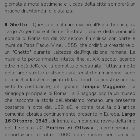
giornata a metà settimana e il caos della città sembrerà un
milione di chilometri di distanza.
Il Ghetto
- Questa piccola area vicino all'Isola Tiberina, tra
Largo Argentina e il fiume, è stata il cuore della comunità
ebraica di Roma sin dal XV secolo. Fu chiusa con porte e
mura da Papa Paolo IV nel 1555, che ordinò la creazione di
un "Ghetto" durante l'altezza dell'Inquisizione romana. Le
mura e le porte rimaste intatte fino al XIX secolo, quando
oltre metà dell'area fu demolita e ricostruita. Tuttavia molte
delle aree strette e strade caratteristiche rimangono, sede
di macellai kosher e giunti di fast food. La ricostruzione ha
visto la costruzione, del grande
Tempio Maggiore
, la
sinagoga principale di Roma. La Sinagoga ospita un museo
che racconta la storia dell'ebraismo romano, una presenza
costante in città dal 169 aC, e come tale la più antica
comunità ebraica continuamente presente in Europa.
Largo
16 Ottobre, 1943
, di fronte all'imponente rovina della fine
del I secolo aC
Portico di Ottavia
, commemora la
deportazione di oltre 2000 ebrei romani nei campi di