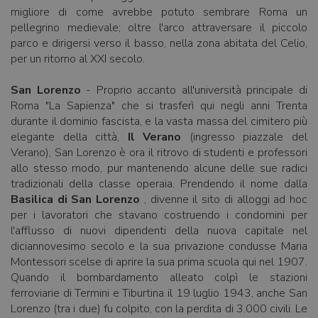
migliore di come avrebbe potuto sembrare Roma un
pellegrino medievale; oltre l'arco attraversare il piccolo
parco e dirigersi verso il basso, nella zona abitata del Celio,
per un ritorno al XXI secolo.
San Lorenzo
- Proprio accanto all'università principale di
Roma "La Sapienza" che si trasferì qui negli anni Trenta
durante il dominio fascista, e la vasta massa del cimitero più
elegante della città,
Il Verano
(ingresso piazzale del
Verano), San Lorenzo è ora il ritrovo di studenti e professori
allo stesso modo, pur mantenendo alcune delle sue radici
tradizionali della classe operaia. Prendendo il nome dalla
Basilica di San Lorenzo
, divenne il sito di alloggi ad hoc
per i lavoratori che stavano costruendo i condomini per
l'afflusso di nuovi dipendenti della nuova capitale nel
diciannovesimo secolo e la sua privazione condusse Maria
Montessori scelse di aprire la sua prima scuola qui nel 1907.
Quando il bombardamento alleato colpì le stazioni
ferroviarie di Termini e Tiburtina il 19 luglio 1943, anche San
Lorenzo (tra i due) fu colpito, con la perdita di 3.000 civili. Le