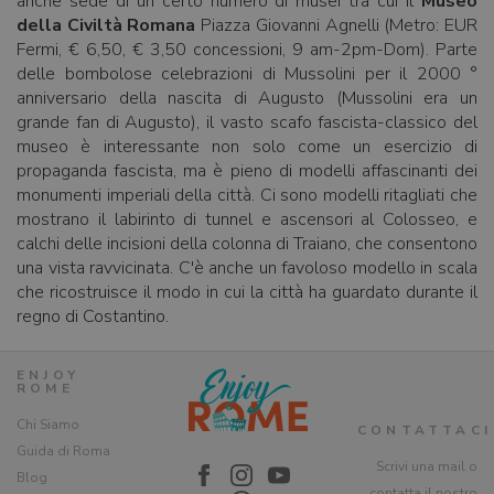
anche sede di un certo numero di musei tra cui il
Museo
della Civiltà Romana
Piazza Giovanni Agnelli (Metro: EUR
Fermi, € 6,50, € 3,50 concessioni, 9 am-2pm-Dom). Parte
delle bombolose celebrazioni di Mussolini per il 2000 °
anniversario della nascita di Augusto (Mussolini era un
grande fan di Augusto), il vasto scafo fascista-classico del
museo è interessante non solo come un esercizio di
propaganda fascista, ma è pieno di modelli affascinanti dei
monumenti imperiali della città. Ci sono modelli ritagliati che
mostrano il labirinto di tunnel e ascensori al Colosseo, e
calchi delle incisioni della colonna di Traiano, che consentono
una vista ravvicinata. C'è anche un favoloso modello in scala
che ricostruisce il modo in cui la città ha guardato durante il
regno di Costantino.
ENJOY
ROME
Chi Siamo
CONTATTACI
Guida di Roma
Scrivi una mail o
Blog
contatta il nostro