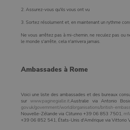
2. Assurez-vous qu'ils vous ont vu
3. Sortez résolument et, en maintenant un rythme cons
Ne vous arrêtez pas à mi-chemin, ne reculez pas ou ne
le monde s'arrête, cela n'arrivera jamais.
Ambassades à Rome
Voici une liste des ambassades et des bureaux consul
sur
www.paginegialle.it
.Australie via Antonio B
gov.uk/government/world/organisations/british-emba
Nouvelle-Zélande via Clitunno +39 06 853 7501,
mfa
+39 06 852 541, États-Unis d'Amérique via Vittorio