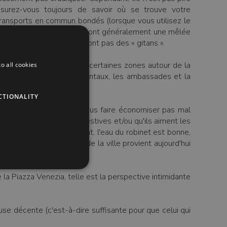
surez-vous toujours de savoir où se trouve votre
transports en commun bondés (lorsque vous utilisez le
du train ; ceux du milieu sont généralement une mêlée
ous les pickpockets ne sont pas des « gitans ».
zones interdites, bien que certaines zones autour de la
o all cookies
e les bâtiments gouvernementaux, les ambassades et la
CTIONALITY
 la ville, ce qui peut vous faire économiser pas mal
elle a des propriétés digestives et/ou qu'ils aiment les
on 2 € le litre. Cependant, l'eau du robinet est bonne,
 ans, l'eau du robinet de la ville provient aujourd'hui
de la Piazza Venezia, telle est la perspective intimidante
ause décente (c'est-à-dire suffisante pour que celui qui