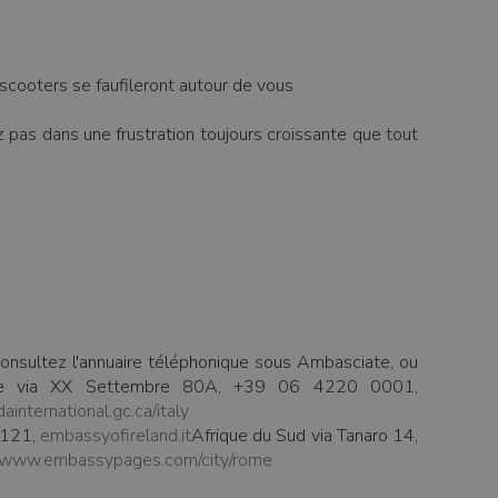
scooters se faufileront autour de vous
 pas dans une frustration toujours croissante que tout
consultez l'annuaire téléphonique sous Ambasciate, ou
ne via XX Settembre 80A, +39 06 4220 0001,
ainternational.gc.ca/italy
9121,
embassyofireland.it
Afrique du Sud via Tanaro 14,
www.embassypages.com/city/rome