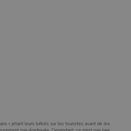
ns » jetant leurs bébés sur les touristes avant de les
ureusement pas éradiquée. Cependant, ce n'est pas pire