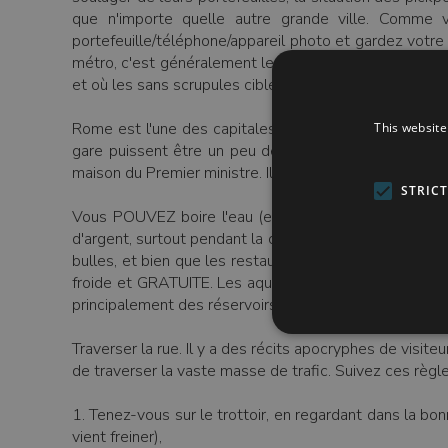
que n'importe quelle autre grande ville. Comme 
portefeuille/téléphone/appareil photo et gardez votr
métro, c'est généralement le mieux est de marcher le
et où les sans scrupules ciblent leurs victimes). Rap
Rome est l'une des capitales les plus sûres au monde e
This website
gare puissent être un peu désagréables la nuit. Dans
maison du Premier ministre. Ils sont plus un exercice 
STRIC
Vous POUVEZ boire l'eau (et c'est très bon aussi). 
d'argent, surtout pendant la chaleur de l'été. Les Roma
bulles, et bien que les restaurants ne servent pas d'e
froide et GRATUITE. Les aqueducs romains apportent l'e
principalement des réservoirs naturels de la chaîne 
Traverser la rue. Il y a des récits apocryphes de visiteu
de traverser la vaste masse de trafic. Suivez ces règle
1. Tenez-vous sur le trottoir, en regardant dans la bon
vient freiner),