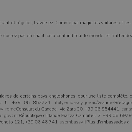
tant et régulier, traversez. Comme par magie les voitures et les 
 courez pas en criant, cela confond tout le monde, et n'attendez
aires de certains pays anglophones, pour une liste complète, 
osio 5, +39 06 852721,
italy.embassy.gov.au/
Grande-Bretag
ssy-rome
Consulat du Canada : via Zara 30, +39 06 854441,
canad
t.govt.nz
République d'Irlande Piazza Campitelli 3, +39 06 697
 Veneto 121, +39 06 46 741,
usembassy.it
Plus d'ambassades à :