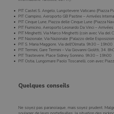
PIT Castel S. Angelo, Lungotevere Vaticano (Piazza P
PIT Ciampino, Aeroporto GB Pastine – Arrivées Inter
PIT Cinque Lune, Piazza delle Cinque Lune (Piazza N
PIT Fiumicino, Aeroporto Leonardo Da Vinci – Arrivées
PIT Minghetti, Via Marco Minghetti (coin avec Via del
PIT Nazionale, Via Nazionale (Palazzo delle Esposizio
PIT S. Maria Maggiore, Via dell'Olmata. 9h30 – 19h00
PIT Termini, Gare Termini – Via Giovanni Giolitti, 34. 
PIT Trastevere, Place Sidney Sonnino. 9h30 – 19h00
PIT Ostia, Lungomare Paolo Toscanelli, coin avec Pia
Quelques conseils
Ne soyez pas paranoïaque, mais soyez prudent. Malgré 
soulager de leurs portefeuilles, la situation des pic