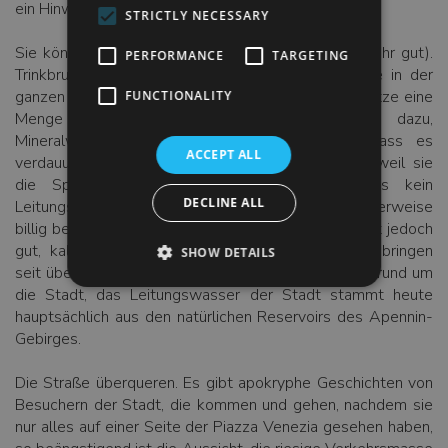
ein Hinweis auf einen bevorstehenden Aufstand.
STRICTLY NECESSARY
Sie können das Wasser trinken (und es ist auch sehr gut).
PERFORMANCE
TARGETING
Trinkbrunnen laufen ständig und in Hülle und Fülle in der
ganzen Stadt, was Ihnen vor allem in der Sommerhitze eine
FUNCTIONALITY
Menge Geld sparen kann. Römer neigen dazu,
Mineralwasser zu trinken, weil sie glauben, dass es
ACCEPT ALL
verdauungsfördernde Eigenschaften hat und/oder weil sie
die Sprudel mögen, und während Restaurants kein
DECLINE ALL
Leitungswasser servieren, ist Mineralwasser normalerweise
billig bei etwa 2 € pro Liter. Das Leitungswasser ist jedoch
gut, kalt und KOSTENLOS. Römische Aquädukte bringen
SHOW DETAILS
seit über 2000 Jahren Quellwasser aus den Hügeln rund um
die Stadt, das Leitungswasser der Stadt stammt heute
hauptsächlich aus den natürlichen Reservoirs des Apennin-
Gebirges.
Die Straße überqueren. Es gibt apokryphe Geschichten von
Besuchern der Stadt, die kommen und gehen, nachdem sie
nur alles auf einer Seite der Piazza Venezia gesehen haben,