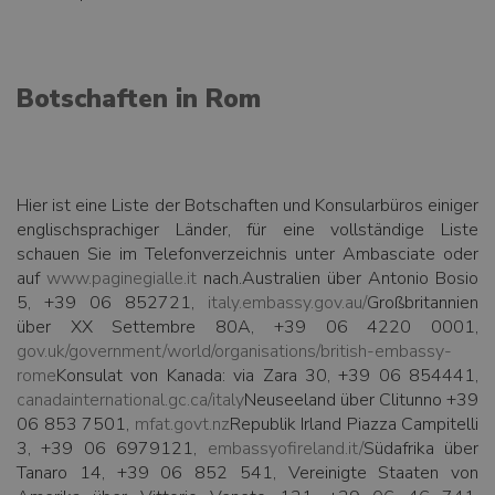
Botschaften in Rom
Hier ist eine Liste der Botschaften und Konsularbüros einiger
englischsprachiger Länder, für eine vollständige Liste
schauen Sie im Telefonverzeichnis unter Ambasciate oder
auf
www.paginegialle.it
nach.Australien über Antonio Bosio
5, +39 06 852721,
italy.embassy.gov.au/
Großbritannien
über XX Settembre 80A, +39 06 4220 0001,
gov.uk/government/world/organisations/british-embassy-
rome
Konsulat von Kanada: via Zara 30, +39 06 854441,
canadainternational.gc.ca/italy
Neuseeland über Clitunno +39
06 853 7501,
mfat.govt.nz
Republik Irland Piazza Campitelli
3, +39 06 6979121,
embassyofireland.it/
Südafrika über
Tanaro 14, +39 06 852 541, Vereinigte Staaten von