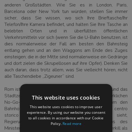
anderen Großstädten. Wie Sie es in London, Paris,
Barcelona oder New York tun würden, stellen Sie immer
sicher, dass Sie wissen, wo sich Ihre Brieftasche/Ihr
Telefon/Ihre Kamera befindet, und halten Sie Ihre Tasche an
belebten Orten und in überfüllten öffentlichen
Verkehrsmitteln vor sich (wenn Sie die U-Bahn benutzen, ist
dies normalerweise der Fall am besten den Bahnsteig
entlang gehen und an den Waggons am Ende des Zuges
einsteigen; die in der Mitte sind normalerweise ein Gedränge
und dort zielen die Skrupellosen auf ihre Opfer). Denken Sie
auch daran, dass trotz allem, was Sie vielleicht hören, nicht
alle Taschendiebe „Zigeuner“ sind.
Rom ist eine der sichersten Hauptstädte der Welt und das
Stadtzentrum ist ein sicherer Ort. Es gibt keine wirklichen
This website uses cookies
No-Go-Bereiche, obwohl einige Bereiche rund um den
This website uses cookies to improve user
Bahnhof nachts etwas unangenehm sein können. Im centro
experience. By using our website you consent
storico bewacht die Polizei, die man überall sieht,
to all cookies in accordance with our Cookie
Regierungsgebäude, Botschaften und das Haus des
Policy.
Read more
Ministerpräsidenten. Sie sind eher eine Übung im Overkill als