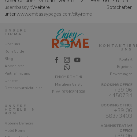
Amerika über Vittorio Veneto 121, +39 06 46 741,
usembassy.it
Weitere Botschaften
unter:
www.embassypages.com/city/rome
UNSERE
FIRMA
Über uns
KONTAKTIER
UNS
Rom Guide
Blog
Kontakt
Abonnieren
Ergebnis
Partner mit uns
Bewertungen
ENJOY ROME di
Unseren
Marghera 8a Srl
BOOKING OFFICE
Datenschutzrichtlinien
+39 06
P.IVA 07340891006
4450734
BOOKING OFFICE
UNSERE
+39 06
HOTELS IN
ROM
88373403
4 Sterne Demetra
ADMINISTRATIVE
Hotel Rome
OFFICE
+39 06