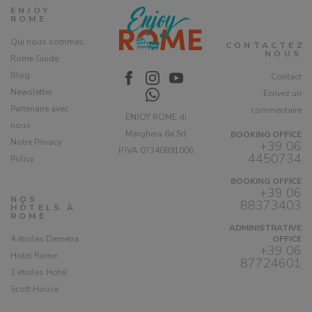
ENJOY
ROME
Qui nous sommes
CONTACTEZ
NOUS
Rome Guide
Blog
Contact
Newsletter
Ecrivez un
Partenaire avec
commentaire
ENJOY ROME di
nous
Marghera 8a Srl
BOOKING OFFICE
Notre Privacy
+39 06
P.IVA 07340891006
4450734
Policy
BOOKING OFFICE
+39 06
NOS
88373403
HÔTELS À
ROME
ADMINISTRATIVE
4 étoiles Demetra
OFFICE
+39 06
Hotel Rome
87724601
3 étoiles Hotel
Scott House