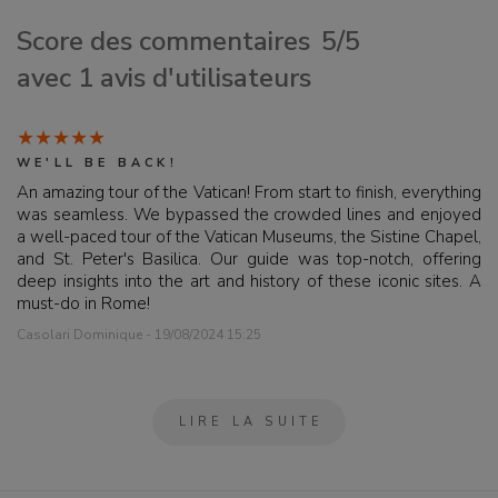
Score des commentaires
5/5
avec 1 avis d'utilisateurs
WE'LL BE BACK!
An amazing tour of the Vatican! From start to finish, everything
was seamless. We bypassed the crowded lines and enjoyed
a well-paced tour of the Vatican Museums, the Sistine Chapel,
and St. Peter's Basilica. Our guide was top-notch, offering
deep insights into the art and history of these iconic sites. A
must-do in Rome!
Casolari Dominique - 19/08/2024 15:25
LIRE LA SUITE