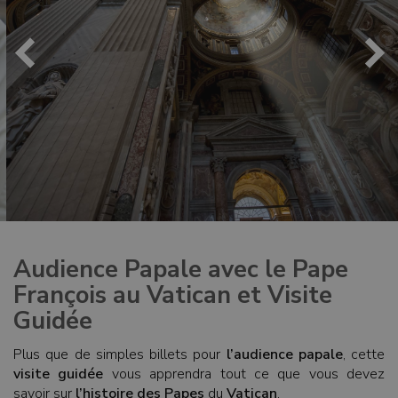
Audience Papale avec le Pape
François au Vatican et Visite
Guidée
Plus que de simples billets pour
l’audience papale
, cette
visite guidée
vous apprendra tout ce que vous devez
savoir sur
l’histoire des Papes
du
Vatican
.