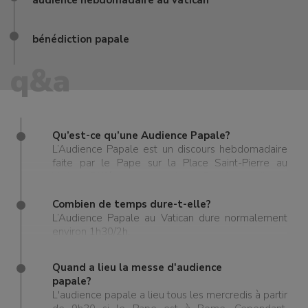
audience hebdomadaire au vatican
bénédiction papale
q&a
Qu’est-ce qu’une Audience Papale?
L’Audience Papale est un discours hebdomadaire
faite par le Pape sur la Place Saint-Pierre au
Vatican. Différente d’une Messe Papale, l’Audience
Papale (aussi appelée l’Audience Générale) est le
moment où le Pape s’adresse au public dans
Combien de temps dure-t-elle?
diverses langues. Le discours du pape consiste en
L’Audience Papale au Vatican dure normalement
lecture, enseignement, prières et chants différents
environ 1h30/2h.
à chaque audience. A la fin de celle-ci, il y a la
Bénédiction Papale.
Quand a lieu la messe d'audience
papale?
L'audience papale a lieu tous les mercredis à partir