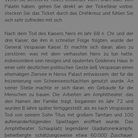
Palatin haben, gehen Sie direkt an der Ticketlinie vorbei,
stecken Sie das Ticket durch das Drehkreuz und fühlen Sie
sich sehr zufrieden mit sich.
Nach dem Tod des Kaisers Nero im Jahr 68 n. Chr. und der
drei Kaiser, die ihm in schneller Folge folgten, wurde der
General Vespasian Kaiser. Er machte sich daran, alles zu
zerstören, was mit dem verhassten Nero zu tun hatte,
insbesondere sein riesiges und opulentes Goldenes Haus. In
einer sehr deutlichen politischen Geste ließ Vespasian einen
ehemaligen Ziersee in Neros Palast entwässern, der für die
Inszenierung von Scheinseeschlachten genutzt wurde. An
seiner Stelle machte er sich daran, ein Gebäude für die
Menschen zu bauen. Die Arbeiten am Amphitheater, das
den Namen der Familie trägt, begannen im Jahr 72 und
wurden 8 Jahre später fertiggestellt, als es nach Vespasians
Tod von seinem Sohn Titus mit großem Tamtam und 100
aufeinanderfolgenden Spieltagen eröffnet wurde. Das
Amphitheater, Schauplatz legendärer Gladiatorenkämpfe,
beherbergte schätzungsweise etwa 60.000 Zuschauer.