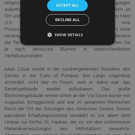
religiösen Regeln, die besagten, dass Beerdigungen
ACCEPT ALL
außerhalb der Stadt der Lebenden stattfinden sollten, an
Ort und Stelle eingeäschert. Jedes Jahr an den Iden des März
DECLINE ALL
(15. März) veranstalten Caesar-Enthusiasten eine
Prozession durch das Forum, und Blumen werden am Altar
SHOW DETAILS
niedergelegt. Blicken Sie hinter den eingezäunten Bereich
der Tempelruinen unter dem modernen Dach und sehen Sie
je nach Jahreszeit Blumen in unterschiedlichen
Verfallszuständen.
Julius Cäsar wurde in der vorübergehenden Residenz des
Senats in der Curia of Pompey (bei Largo Argentina)
ermordet, nicht hier im Forum, weil er dabei war, das
Senatsgebäude wieder aufzubauen. Das große
Backsteingebäude weiter unten an der Via Sacra wurde von
Augustus fertiggestellt und war im gesamten Römischen
Reich der Ort der Sitzungen des römischen Senats. Seinen
passablen Erhaltungszustand verdankt es vor allem dem
Umbau zur Kirche St. Hadrian, der es vor den schlimmsten
Materialverwüstungen des Mittelalters bewahrte.