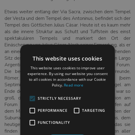
Etwas weiter entlang der Via Sacra, zwischen dem Tempel
der Vesta und dem Tempel des Antoninus, befindet sich der
Tempel des Göttlichen Julius Cäsar. Heute ist es kaum mehr
als die innere Struktur aus Schutt und Tuffstein des einst
spektakulären Tempels und markiert den Ort der
Einäscherung von Julius Cäsar. Nach seiner Ermordung, als er
an einer Sitzung des römischen Senats im vorübergehenden
Sitz des Senats in der Curia of Pompey (am heutigen Largo
This website uses cookies
Argentina) teilnahm, zog sein Trauerzug durch das Forum.
This website uses cookies to improve user
Die berühmte Trauerrede von Mark Antony („Freunde,
experience. By using our website you consent
Römer, Landsleute…“) wurde von der Rostra (beim
to all cookies in accordance with our Cookie
Septimius-Severus-Bogen) am Kapitolinischen Hügel am
Policy.
Read more
Ende des Forums gehalten. Die öffentliche Meinung war so
groß, dass uns gesagt wurde, dass die Prozession am
STRICTLY NECESSARY
Forum anhielt, anstatt zum geplanten Scheiterhaufen auf
dem Marsfeld weiterzugehen, und dass die Menschen der
PERFORMANCE
TARGETING
Suburra (dem Armenviertel in der Nähe des Forums, dem
FUNCTIONALITY
heutigen Monti ) brachten Möbel und alles Holz, das sie
finden konnten, ins Forum und er wurde entgegen aller