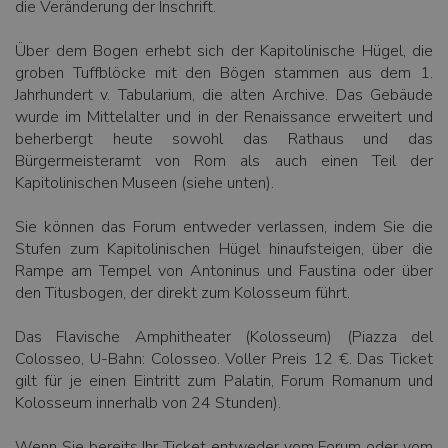
die Veränderung der Inschrift.
Über dem Bogen erhebt sich der Kapitolinische Hügel, die
groben Tuffblöcke mit den Bögen stammen aus dem 1.
Jahrhundert v. Tabularium, die alten Archive. Das Gebäude
wurde im Mittelalter und in der Renaissance erweitert und
beherbergt heute sowohl das Rathaus und das
Bürgermeisteramt von Rom als auch einen Teil der
Kapitolinischen Museen (siehe unten).
Sie können das Forum entweder verlassen, indem Sie die
Stufen zum Kapitolinischen Hügel hinaufsteigen, über die
Rampe am Tempel von Antoninus und Faustina oder über
den Titusbogen, der direkt zum Kolosseum führt.
Das Flavische Amphitheater (Kolosseum) (Piazza del
Colosseo, U-Bahn: Colosseo. Voller Preis 12 €. Das Ticket
gilt für je einen Eintritt zum Palatin, Forum Romanum und
Kolosseum innerhalb von 24 Stunden).
Wenn Sie bereits Ihr Ticket entweder vom Forum oder vom