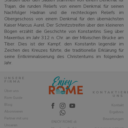
Statuen über den Säulen stammen von einem Denkmal für
Trajan, die runden Reliefs von einem Denkmal für seinen
Nachfolger Hadrian und die rechteckigen Reliefs im
Obergeschoss von einem Denkmal für den übernächsten
Kaiser Marcus Aurel. Der Schnitzstreifen über den kleineren
Bögen erzählt die Geschichte von Konstantins Sieg über
Maxentius im Jahr 312 n. Chr. an der Milvischen Brücke am
Tiber. Dies ist der Kampf, den Konstantin legendär im
Zeichen des Kreuzes führte, die traditionelle Erklärung für
seine Entkriminalisierung des Christentums im folgenden
Jahr.
UNSERE
FIRMA
Über uns
KONTAKTIER
UNS
Rom Guide
Blog
Kontakt
Abonnieren
Ergebnis
Partner mit uns
Bewertungen
ENJOY ROME di
Unseren