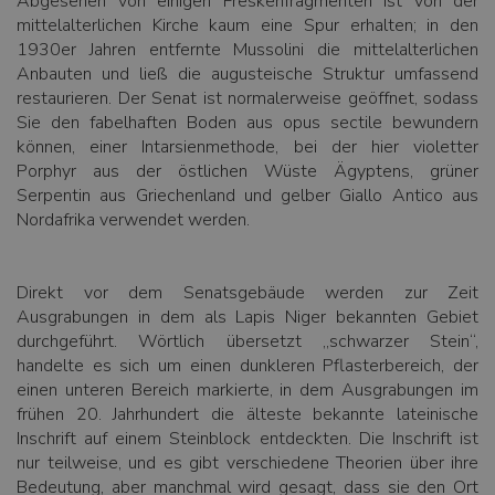
Abgesehen von einigen Freskenfragmenten ist von der
mittelalterlichen Kirche kaum eine Spur erhalten; in den
1930er Jahren entfernte Mussolini die mittelalterlichen
Anbauten und ließ die augusteische Struktur umfassend
restaurieren. Der Senat ist normalerweise geöffnet, sodass
Sie den fabelhaften Boden aus opus sectile bewundern
können, einer Intarsienmethode, bei der hier violetter
Porphyr aus der östlichen Wüste Ägyptens, grüner
Serpentin aus Griechenland und gelber Giallo Antico aus
Nordafrika verwendet werden.
Direkt vor dem Senatsgebäude werden zur Zeit
Ausgrabungen in dem als Lapis Niger bekannten Gebiet
durchgeführt. Wörtlich übersetzt „schwarzer Stein“,
handelte es sich um einen dunkleren Pflasterbereich, der
einen unteren Bereich markierte, in dem Ausgrabungen im
frühen 20. Jahrhundert die älteste bekannte lateinische
Inschrift auf einem Steinblock entdeckten. Die Inschrift ist
nur teilweise, und es gibt verschiedene Theorien über ihre
Bedeutung, aber manchmal wird gesagt, dass sie den Ort