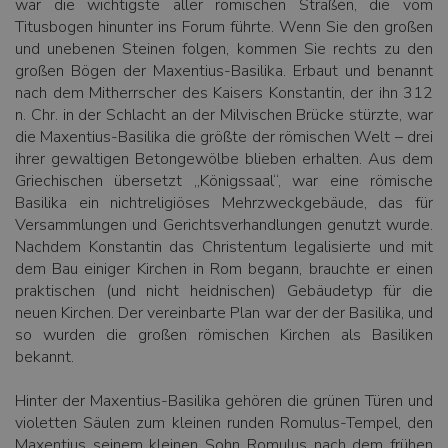
war die wichtigste aller römischen Straßen, die vom
Titusbogen hinunter ins Forum führte. Wenn Sie den großen
und unebenen Steinen folgen, kommen Sie rechts zu den
großen Bögen der Maxentius-Basilika. Erbaut und benannt
nach dem Mitherrscher des Kaisers Konstantin, der ihn 312
n. Chr. in der Schlacht an der Milvischen Brücke stürzte, war
die Maxentius-Basilika die größte der römischen Welt – drei
ihrer gewaltigen Betongewölbe blieben erhalten. Aus dem
Griechischen übersetzt „Königssaal“, war eine römische
Basilika ein nichtreligiöses Mehrzweckgebäude, das für
Versammlungen und Gerichtsverhandlungen genutzt wurde.
Nachdem Konstantin das Christentum legalisierte und mit
dem Bau einiger Kirchen in Rom begann, brauchte er einen
praktischen (und nicht heidnischen) Gebäudetyp für die
neuen Kirchen. Der vereinbarte Plan war der der Basilika, und
so wurden die großen römischen Kirchen als Basiliken
bekannt.
Hinter der Maxentius-Basilika gehören die grünen Türen und
violetten Säulen zum kleinen runden Romulus-Tempel, den
Maxentius seinem kleinen Sohn Romulus nach dem frühen