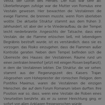
Vesta, der Göttin des Herdes. Der Kult war sehr alt:
Überlieferungen zufolge war die Mutter von Romulus eine
Vestalin gewesen. Hier bewachten die Vestalinnen die
ewige Flamme, die brennen musste, wenn Rom überleben
wollte. Die aktuelle Struktur stammt aus dem frühen 3.
Jahrhundert, ist aber der x-te Wiederaufbau, da der Tempel
leicht niederbrannte. Angesichts der Tatsache, dass eine
Vestalin, die die Flamme erlöschen ließ, mit lebendigem
Begräbnis bestraft wurde, ist es verständlich, dass sie es
vorzogen, das Risiko einzugehen, dass die Flammen außer
Kontrolle geraten. Neben dem Tempel befinden sich die
Überreste des Hauses der Vestalinnen, Räume rund um
einen zentralen Innenhof (jetzt mit einigen Rosen bepflanzt),
in dem die Vestalinnen lebten. Die Struktur, die wir sehen,
stammt aus der Regierungszeit des Kaisers Trajan.
Abgesehen vom Hohepriester der römischen Religion, dem
Pontifex Maximus, waren die Vestalinnen die einzigen
Menschen, die auf dem Forum Romanum leben durften. Ihre
Position war so, dass, wenn eine Vestalin die Roben eines
Verurteilten berührte, als er zu seiner Hinrichtung ging, er
sofort von allen Anklagen freigesprochen würde.