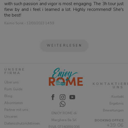
with such passion and vigor is most engaging. The 3h tour just
flew by and i feel i learned a lot. Highly recommend! She's
the best!
Kaimo Sonk - 12/03/2023 14:59
WEITERLESEN
UNSERE
FIRMA
Über uns
KONTAKTIER
UNS
Rom Guide
Blog
Kontakt
Abonnieren
Ergebnis
Partner mit uns
Bewertungen
ENJOY ROME di
Unseren
Marghera 8a Srl
BOOKING OFFICE
Datenschutzrichtlinien
+39 06
P.IVA 07340891006