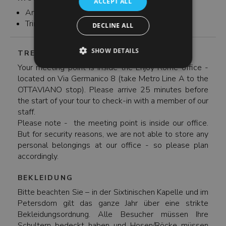
ACCEPT ALL
An- und Abfahrt
Trinkgelder (optional)
DECLINE ALL
SHOW DETAILS
TREFFPUNKT
Your meeting point is inside the Enjoy Rome office -
located on Via Germanico 8 (take Metro Line A to the
OTTAVIANO stop). Please arrive 25 minutes before
the start of your tour to check-in with a member of our
staff.
Please note - the meeting point is inside our office.
But for security reasons, we are not able to store any
personal belongings at our office - so please plan
accordingly.
BEKLEIDUNG
Bitte beachten Sie – in der Sixtinischen Kapelle und im
Petersdom gilt das ganze Jahr über eine strikte
Bekleidungsordnung. Alle Besucher müssen Ihre
Schultern bedeckt haben und Hosen/Röcke müssen