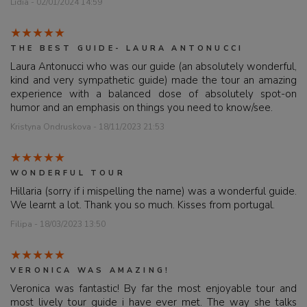
Lidia - 02/01/2024 14:59
THE BEST GUIDE- LAURA ANTONUCCI
Laura Antonucci who was our guide (an absolutely wonderful,
kind and very sympathetic guide) made the tour an amazing
experience with a balanced dose of absolutely spot-on
humor and an emphasis on things you need to know/see.
Kristyna Ondruskova - 18/11/2023 21:53
WONDERFUL TOUR
Hillaria (sorry if i mispelling the name) was a wonderful guide.
We learnt a lot. Thank you so much. Kisses from portugal.
Filipa - 18/03/2023 13:50
VERONICA WAS AMAZING!
Veronica was fantastic! By far the most enjoyable tour and
most lively tour guide i have ever met. The way she talks