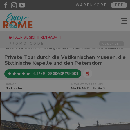
WARENKORB
TED
HOLEN SIE SICH IHREN RABATT
ABSENDEN
Home
>
Vatikanische Führungen, Sixtinische Kapelle, Eintrittskarten
für die Vatikanischen Museen
> Private Tour durch die Vatikanischen
Private Tour durch die Vatikanischen Museen, die
Museen, die Sixtinische Kapelle und den Petersdom
Sixtinische Kapelle und den Petersdom
4.97 / 5
36 BEWERTUNGEN
dauer
Days of availability
3 stunden
Mo
Di
Mi
Do
Fr
Sa
So