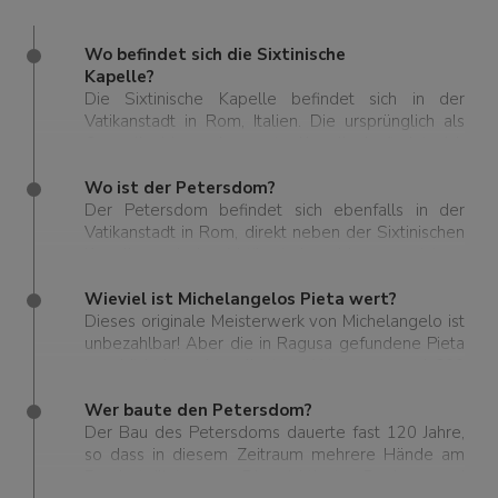
Wo befindet sich die Sixtinische
Kapelle?
Die Sixtinische Kapelle befindet sich in der
Vatikanstadt in Rom, Italien. Die ursprünglich als
Cappella Magna benannte Kapelle befindet sich
im Apostolischen Palast, der offiziellen Residenz
des Papstes.
Wo ist der Petersdom?
Der Petersdom befindet sich ebenfalls in der
Vatikanstadt in Rom, direkt neben der Sixtinischen
Kapelle und den Vatikanischen Museen, einigen
der am meisten besuchten Orte Italiens.
Wieviel ist Michelangelos Pieta wert?
Dieses originale Meisterwerk von Michelangelo ist
unbezahlbar! Aber die in Ragusa gefundene Pieta
von Michelangelo soll einen Wert von rund 300
Millionen Dollar haben.
Wer baute den Petersdom?
Der Bau des Petersdoms dauerte fast 120 Jahre,
so dass in diesem Zeitraum mehrere Hände am
Bau beteiligt waren. Die wichtigsten Designer und