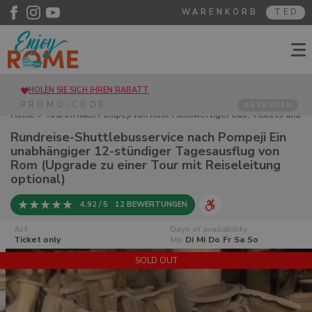
WARENKORB
TED
HOLEN SIE SICH IHREN RABATT
ABSENDEN
Home
>
Touren nach Pompeji von Rom. Hochwertiger Bus. Tickets und
Führungen
> Rundreise-Shuttlebusservice nach Pompeji Ein
Rundreise-Shuttlebusservice nach Pompeji Ein
unabhängiger 12-stündiger Tagesausflug von Rom (Upgrade zu einer
unabhängiger 12-stündiger Tagesausflug von
Tour mit Reiseleitung optional)
Rom (Upgrade zu einer Tour mit Reiseleitung
optional)
4.92 / 5
12 BEWERTUNGEN
Art
Days of availability
Ticket only
Mo
Di
Mi
Do
Fr
Sa
So
SOLD OUT