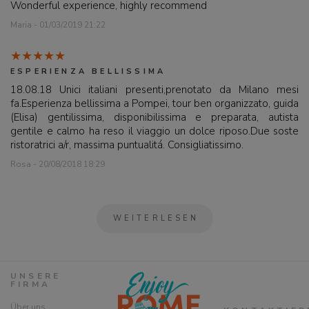
Wonderful experience, highly recommend
Maria - 01/03/2019 21:22
ESPERIENZA BELLISSIMA
18.08.18 Unici italiani presenti,prenotato da Milano mesi
fa.Esperienza bellissima a Pompei, tour ben organizzato, guida
(Elisa) gentilissima, disponibilissima e preparata, autista
gentile e calmo ha reso il viaggio un dolce riposo.Due soste
ristoratrici a/r, massima puntualitá. Consigliatissimo.
Rosa - 20/08/2018 18:29
WEITERLESEN
UNSERE
FIRMA
Über uns