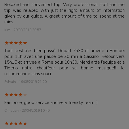
Relaxed and convenient trip. Very professional staff and the
trip was relaxed with just the right amount of information
given by our guide. A great amount of time to spend at the
ruins.
Kim - 29/09/2019 20:57
Tout s’est tres bien passé. Depart 7h30 et arrivee a Pompei
pour 11h avec une pause de 20 min a Cassino. Retour vers
15h15 et arrivee a Rome pour 18h30. Merci a tte l’equipe et a
Tiberio notre chauffeur pour sa bonne musique!!! Je
recommande sans souci.
Sylvain - 19/08/2019 21:20
Fair price, good service and very friendly team :)
Christian - 23/04/2019 10:40