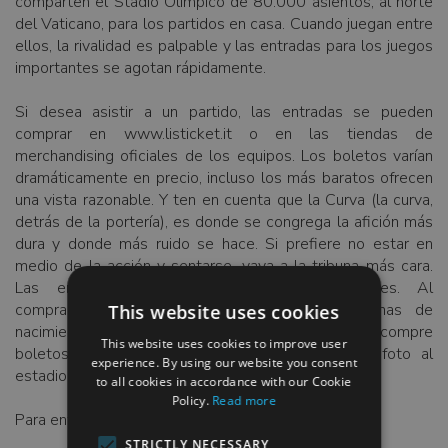
comparten el Stadio Olimpico de 80.000 asientos, al norte
del Vaticano, para los partidos en casa. Cuando juegan entre
ellos, la rivalidad es palpable y las entradas para los juegos
importantes se agotan rápidamente.
Si desea asistir a un partido, las entradas se pueden
comprar en www.listicket.it o en las tiendas de
merchandising oficiales de los equipos. Los boletos varían
dramáticamente en precio, incluso los más baratos ofrecen
una vista razonable. Y ten en cuenta que la Curva (la curva,
detrás de la portería), es donde se congrega la afición más
dura y donde más ruido se hace. Si prefiere no estar en
medio de la acción y sentarse, vaya a la tribuna más cara.
Las entradas son personales e intransferibles. Al
comprarlos, necesitará los nombres y las fechas de
This website uses cookies
nacimiento de cualquier otra persona para la que compre
This website uses cookies to improve user
boletos. Y deberá llevar una identificación con foto al
experience. By using our website you consent
estadio el día del partido.
to all cookies in accordance with our Cookie
Policy.
Read more
Para entradas y merchandising oficial:
STRICTLY NECESSARY