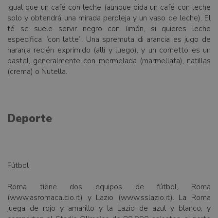
igual que un café con leche (aunque pida un café con leche
solo y obtendrá una mirada perpleja y un vaso de leche). El
té se suele servir negro con limón, si quieres leche
especifica “con latte”. Una spremuta di arancia es jugo de
naranja recién exprimido (allí y luego), y un cornetto es un
pastel, generalmente con mermelada (marmellata), natillas
(crema) o Nutella.
Deporte
Fútbol
Roma tiene dos equipos de fútbol, ​​Roma
(www.asromacalcio.it) y Lazio (www.sslazio.it). La Roma
juega de rojo y amarillo y la Lazio de azul y blanco, y