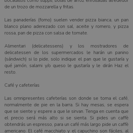
bocadillos como supplì, bolas de arroz enrolladas alrededor
de un trozo de mozzarella y fritas.
Las panaderías (forno) suelen vender pizza bianca, un pan
blanco plano aderezado con sal, aceite y romero, y pizza
rossa, pan de pizza con salsa de tomate.
Alimentari (delicatessens) y los mostradores de
delicatessen de los supermercados le harán un panino
(sándwich) si lo pide, solo indique el pan que le gustaría y
qué jamón, salami y/o queso le gustaría y le dirán Haz el
resto.
Café y cafeterías
Las omnipresentes cafeterías son donde se toma el café,
normalmente de pie en la barra. Si hay mesas, se espera
que se siente y espere a que le sirvan. Tenga en cuenta que
el precio será más alto si se sienta. Si pides un caffè
obtendrás un espresso, para un café más largo pide un caffè
americano. El café macchiato y el capuchino son fáciles, al