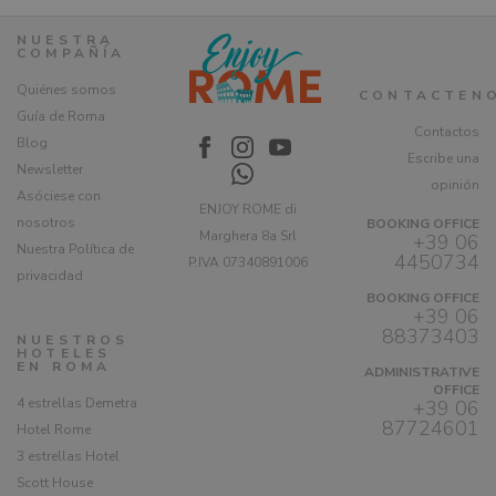
NUESTRA
COMPAÑÍA
Quiénes somos
CONTACTEN
Guía de Roma
Contactos
Blog
Escribe una
Newsletter
opinión
Asóciese con
ENJOY ROME di
nosotros
BOOKING OFFICE
Marghera 8a Srl
+39 06
Nuestra Política de
4450734
P.IVA 07340891006
privacidad
BOOKING OFFICE
+39 06
88373403
NUESTROS
HOTELES
EN ROMA
ADMINISTRATIVE
OFFICE
4 estrellas Demetra
+39 06
87724601
Hotel Rome
3 estrellas Hotel
Scott House